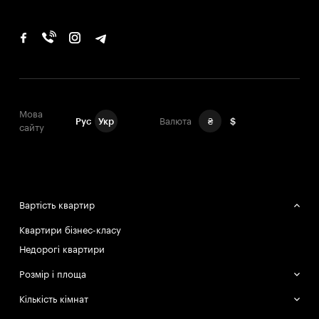
Мова
Рус
Укр
Валюта
₴
$
сайту
Вартість квартир
Квартири бізнес-класу
Недорогі квартири
Розмір і площа
Великі квартири
Кількість кімнат
Маленькі квартири