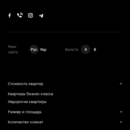
Язык
Рус
Укр
Валюта
₴
$
сайта
Стоимость квартир
Квартиры бизнес-класса
Недорогие квартиры
Размер и площадь
Большие квартиры
Количество комнат
Маленькие квартиры