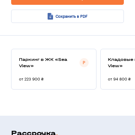
Сохранить в PDF
Паркинг в ЖК «Sea
Кладовые 
View»
View»
от 223 900 ₴
от 94 800 ₴
Рассрочка