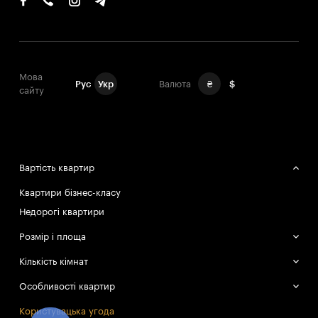
Мова
Рус
Укр
Валюта
₴
$
сайту
Вартість квартир
Квартири бізнес-класу
Недорогі квартири
Розмір і площа
Великі квартири
Кількість кімнат
Маленькі квартири
Однокімнатні квартири
Особливості квартир
Двокімнатні квартири
Смарт-квартири
Користувацька угода