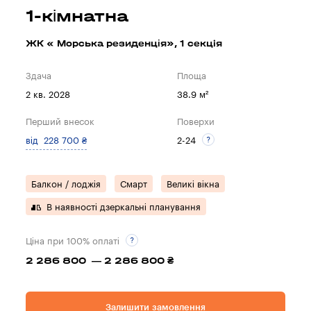
1-кімнатна
ЖК « Морська резиденція», 1 секцiя
Здача
Площа
2 кв. 2028
38.9 м²
Перший внесок
Поверхи
від 228 700 ₴
2-24
Балкон / лоджія
Смарт
Великі вікна
В наявності дзеркальні планування
Ціна при 100% оплаті
2 286 800 — 2 286 800 ₴
Залишити замовлення