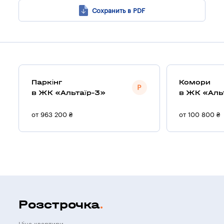
Сохранить в PDF
Паркінг
Комори
в ЖК «Альтаїр-3»
в ЖК «Аль
от 963 200 ₴
от 100 800 ₴
Розстрочка