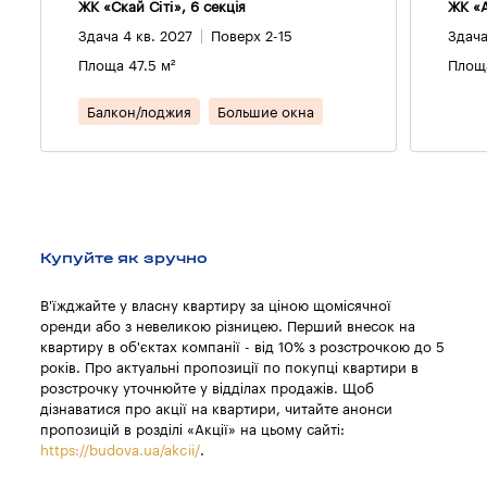
ЖК «Скай Сіті», 6 секцiя
ЖК «А
Здача 4 кв. 2027
Поверх 2-15
Здача
Площа 47.5 м²
Площа
Балкон/лоджия
Большие окна
Купуйте як зручно
В'їжджайте у власну квартиру за ціною щомісячної
оренди або з невеликою різницею. Перший внесок на
квартиру в об'єктах компанії - від 10% з розстрочкою до 5
років. Про актуальні пропозиції по покупці квартири в
розстрочку уточнюйте у відділах продажів. Щоб
дізнаватися про акції на квартири, читайте анонси
пропозицій в розділі «Акції» на цьому сайті:
https://budova.ua/akcii/
.