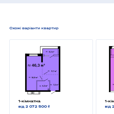
Схожі варіанти квартир
1-кімнатна
1-кі
від 2 072 500 ₴
від 