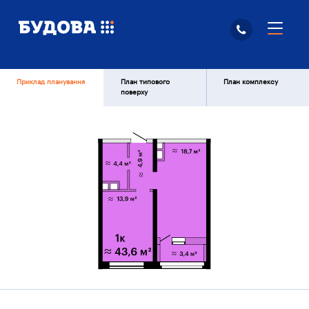
Приклад планування
План типового
План комплексу
поверху