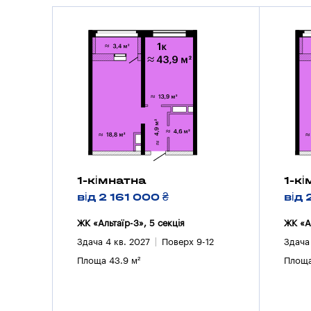
1-кімнатна
1-к
від 2 161 000 ₴
від 
ЖК «Альтаїр-3», 5 секцiя
ЖК «А
Здача 4 кв. 2027
Поверх 9-12
Здача
Площа 43.9 м²
Площа