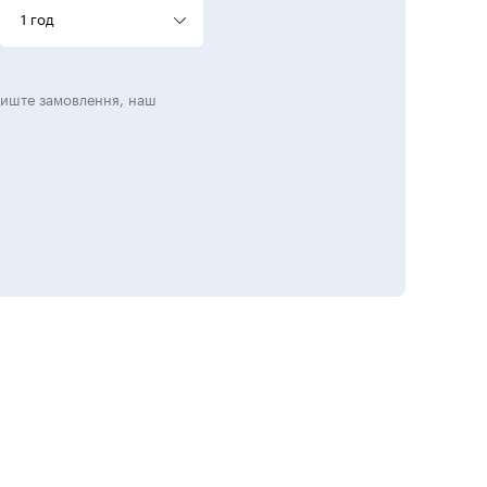
1 год
лиште замовлення, наш