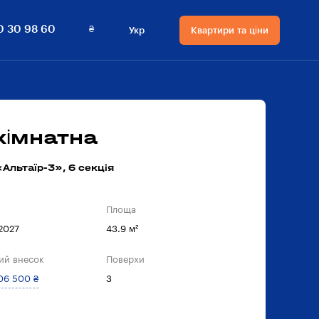
₴
0 30 98 60
Укр
Квартири та ціни
Мова сайту
Валюта
на сайті
Русский
₴ Гривнi
Українська
$ Долари
кімнатна
Альтаїр-3», 6 секцiя
Площа
 2027
43.9 м²
ий внесок
Поверхи
06 500 ₴
3