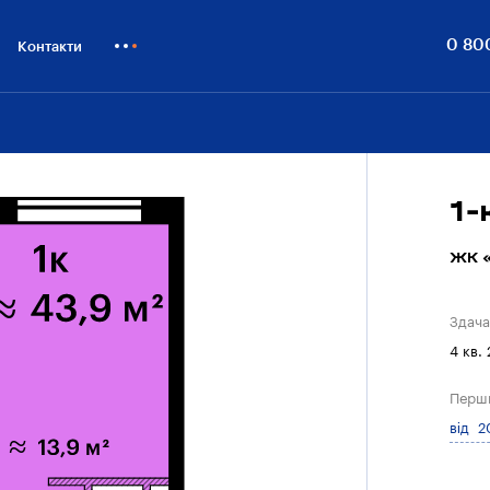
0 80
Контакти
Як купити
Блог
Бiзнесу
1-
ЖК «
Здача
4 кв.
Перш
від 2