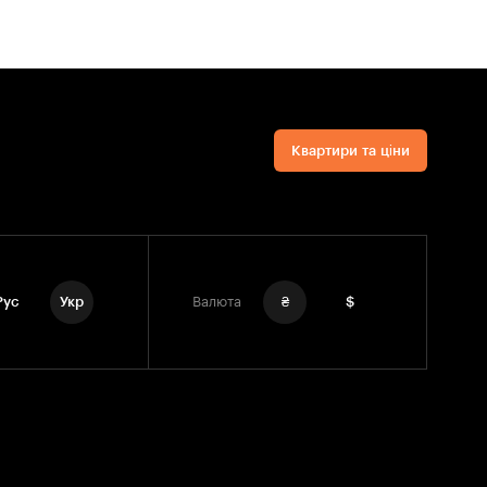
Квартири та ціни
Рус
Укр
Валюта
₴
$