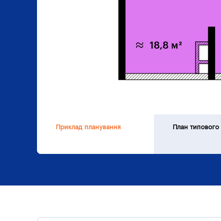
Приклад планування
План типового