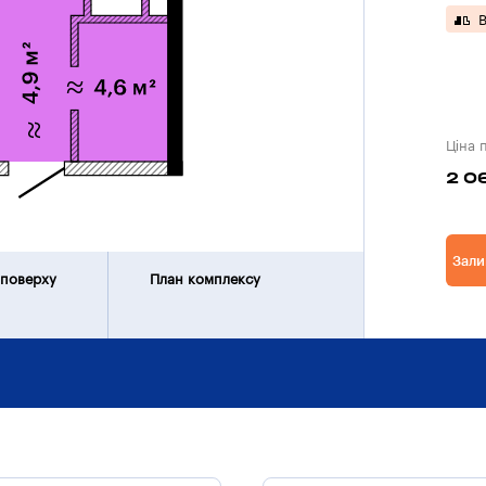
В
Ціна 
2 0
Зали
 поверху
План комплексу