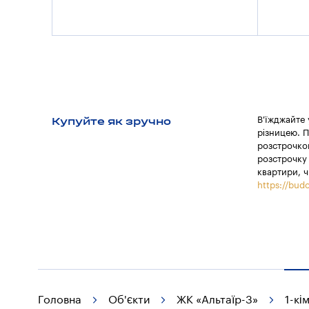
Купуйте як зручно
В'їжджайте
різницею. П
розстрочкою
розстрочку 
квартири, ч
https://budo
Головна
Об'єкти
ЖК «Альтаїр-3»
1-кі