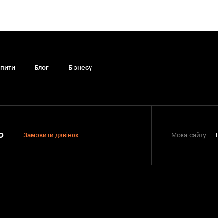
упити
Блог
Бiзнесу
0
Замовити дзвінок
Мова сайту