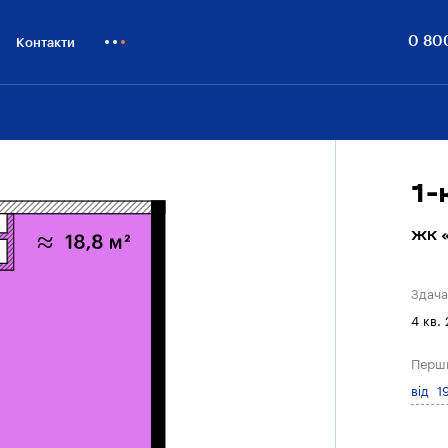
0 80
Контакти
Як купити
Блог
Бiзнесу
1-
ЖК «
Здача
4 кв.
Перш
від 1