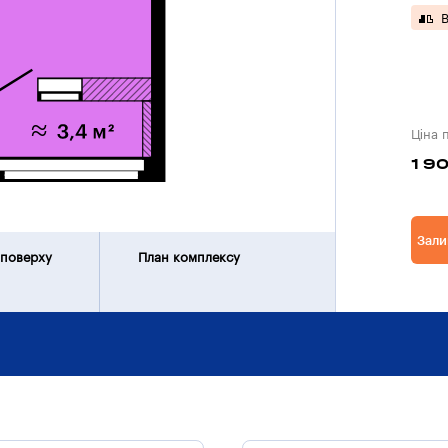
В
Ціна 
1 9
Зали
 поверху
План комплексу