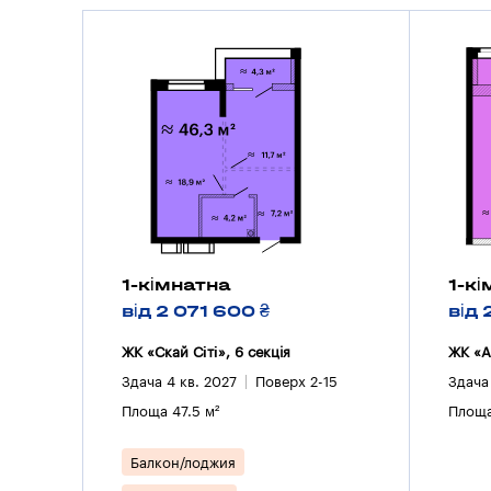
1-кімнатна
1-к
від 2 071 600 ₴
від 
ЖК «Скай Сіті», 6 секцiя
ЖК «А
Здача 4 кв. 2027
Поверх 2-15
Здача
Площа 47.5 м²
Площа
Балкон/лоджия