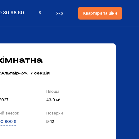
₴
0 30 98 60
Укр
Квартири та ціни
Мова сайту
Валюта
на сайті
Русский
₴ Гривнi
Українська
$ Долари
кімнатна
Альтаїр-3», 7 секцiя
Площа
 2027
43.9 м²
ий внесок
Поверхи
90 800 ₴
9-12