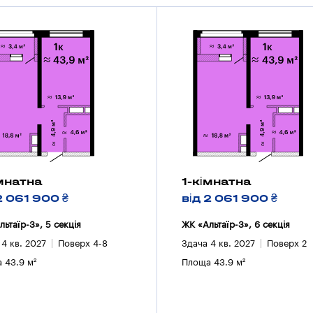
імнатна
1-кімнатна
2 061 900 ₴
від 2 061 900 ₴
льтаїр-3», 5 секцiя
ЖК «Альтаїр-3», 6 секцiя
 4 кв. 2027
Поверх 4-8
Здача 4 кв. 2027
Поверх 2
 43.9 м²
Площа 43.9 м²