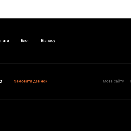
упити
Блог
Бiзнесу
0
Замовити дзвінок
Мова сайту