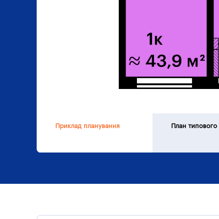
Приклад планування
План типового