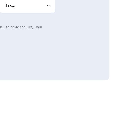
1 год
лиште замовлення, наш