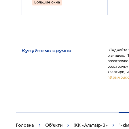
Большие окна
Купуйте як зручно
В'їжджайте
різницею. П
розстрочкою
розстрочку 
квартири, ч
https://budo
Головна
Об'єкти
ЖК «Альтаїр-3»
1-кі