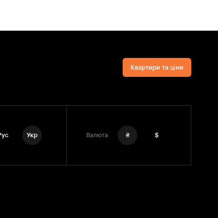
Квартири та ціни
Рус
Укр
Валюта
₴
$