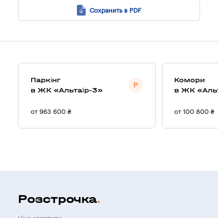
Сохранить в PDF
Паркінг
Комори
в ЖК «Альтаїр-3»
в ЖК «Аль
от 963 600 ₴
от 100 800 ₴
Розстрочка