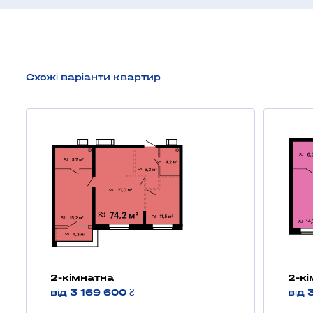
Схожі варіанти квартир
2-кімнатна
2-к
від 3 169 600 ₴
від 