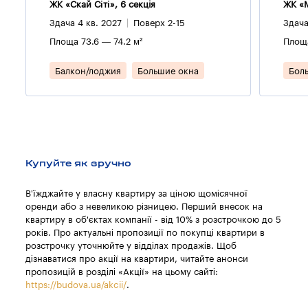
ЖК «Скай Сіті», 6 секцiя
ЖК «M
Здача 4 кв. 2027
Поверх 2-15
Здача
Площа 73.6 — 74.2 м²
Площа
Балкон/лоджия
Большие окна
Бол
Купуйте як зручно
В'їжджайте у власну квартиру за ціною щомісячної
оренди або з невеликою різницею. Перший внесок на
квартиру в об'єктах компанії - від 10% з розстрочкою до 5
років. Про актуальні пропозиції по покупці квартири в
розстрочку уточнюйте у відділах продажів. Щоб
дізнаватися про акції на квартири, читайте анонси
пропозицій в розділі «Акції» на цьому сайті:
https://budova.ua/akcii/
.