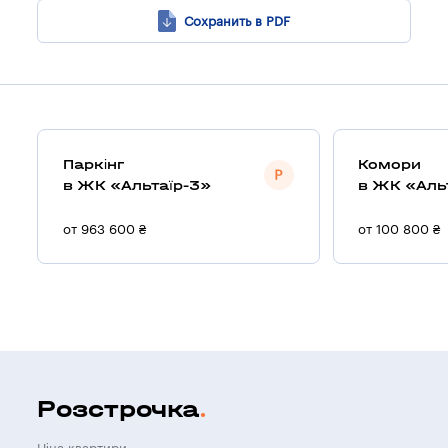
Сохранить в PDF
Паркінг
Комори
в ЖК «Альтаїр-3»
в ЖК «Аль
от 963 600 ₴
от 100 800 ₴
Розстрочка