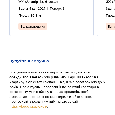
ЖК «Альтаїр-3», 6 секцiя
ЖК «А
Здача 4 кв. 2027
Поверх 3
Здача
Площа 86.8 м²
Площа
Балкон/лоджия
Бал
Купуйте як зручно
В'їжджайте у власну квартиру за ціною щомісячної
оренди або з невеликою різницею. Перший внесок на
квартиру в об'єктах компанії - від 10% з розстрочкою до 5
років. Про актуальні пропозиції по покупці квартири в
розстрочку уточнюйте у відділах продажів. Щоб
дізнаватися про акції на квартири, читайте анонси
пропозицій в розділі «Акції» на цьому сайті:
https://budova.ua/akcii/
.