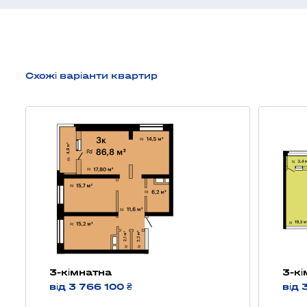
Схожі варіанти квартир
3-кімнатна
3-к
від 3 766 100 ₴
від 