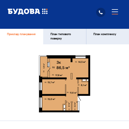
Приклад планування
План типового
План комплексу
поверху