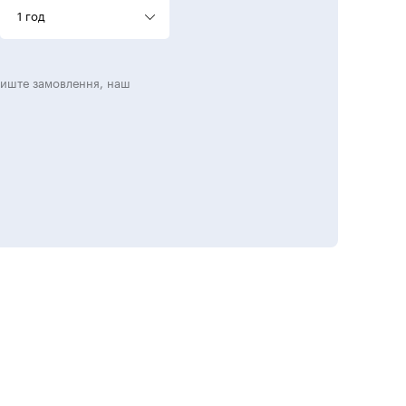
1 год
лиште замовлення, наш