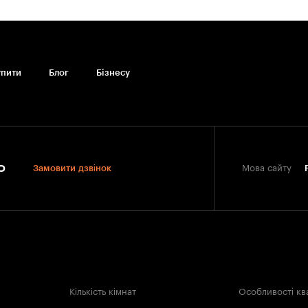
упити
Блог
Бiзнесу
0
Замовити дзвінок
Мова сайту
Кількість кімнат
Особливості кв