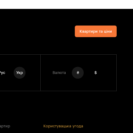
Квартири та ціни
Рус
Укр
Валюта
₴
$
артир
Користувацька угода