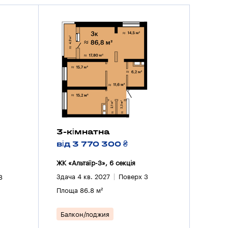
3-кімнатна
від 3 770 300 ₴
ЖК «Альтаїр-3», 6 секцiя
Здача 4 кв. 2027
Поверх 3
8
Площа 86.8 м²
Балкон/лоджия