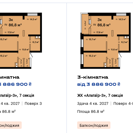
імнатна
3-кімнатна
 3 886 900 ₴
від 3 886 900 ₴
ьтаїр-3», 7 секцiя
ЖК «Альтаїр-3», 7 секцiя
 4 кв. 2027
Поверх 3
Здача 4 кв. 2027
Поверх 4-
 86.8 м²
Площа 86.8 м²
он/лоджия
Балкон/лоджия