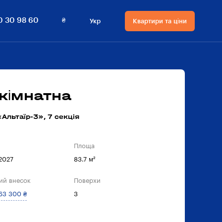
₴
0 30 98 60
Укр
Квартири та ціни
Мова сайту
Валюта
на сайті
Русский
₴ Гривнi
Українська
$ Долари
кімнатна
Альтаїр-3», 7 секцiя
Площа
 2027
83.7 м²
ий внесок
Поверхи
63 300 ₴
3