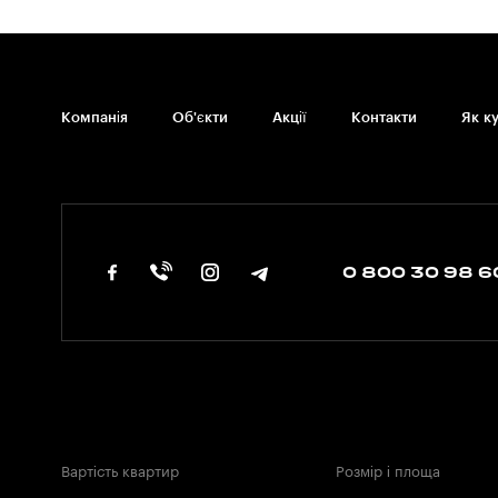
Компанія
Об'єкти
Акції
Контакти
Як к
0 800 30 98 6
Вартість квартир
Розмір і площа