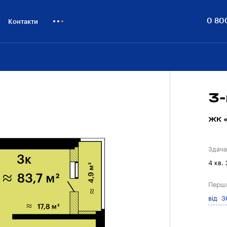
0 80
Контакти
Як купити
Блог
Бiзнесу
3-
ЖК «
Здача
4 кв.
Перш
від 3