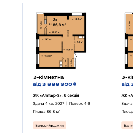
3-кімнатна
3-к
від 3 886 900 ₴
від
ЖК «Альтаїр-3», 6 секцiя
ЖК «Ал
Здача 4 кв. 2027
Поверх 4-8
Здача
Площа 86.8 м²
Площа
Балкон/лоджия
Балк