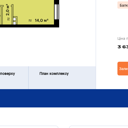
Балк
Ціна 
3 6
Зали
 поверху
План комплексу