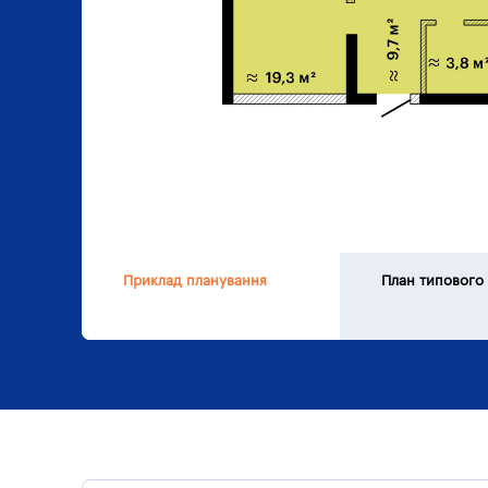
Приклад планування
План типового