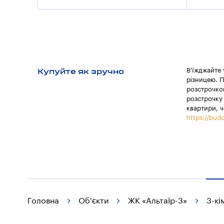
Купуйте як зручно
В'їжджайте
різницею. П
розстрочкою
розстрочку 
квартири, ч
https://budo
Головна
Об'єкти
ЖК «Альтаїр-3»
3-кі