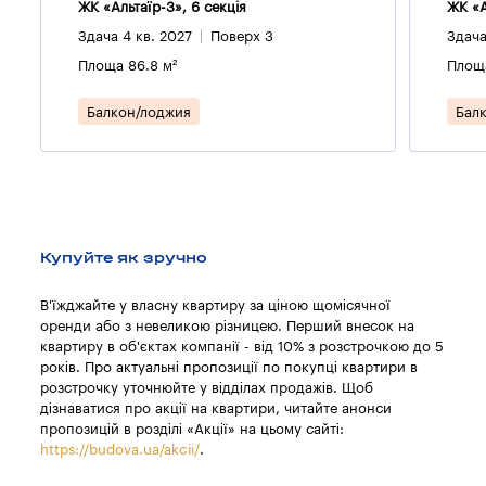
ЖК «Альтаїр-3», 6 секцiя
ЖК «А
Здача 4 кв. 2027
Поверх 3
Здача
Площа 86.8 м²
Площа
Балкон/лоджия
Бал
Купуйте як зручно
В'їжджайте у власну квартиру за ціною щомісячної
оренди або з невеликою різницею. Перший внесок на
квартиру в об'єктах компанії - від 10% з розстрочкою до 5
років. Про актуальні пропозиції по покупці квартири в
розстрочку уточнюйте у відділах продажів. Щоб
дізнаватися про акції на квартири, читайте анонси
пропозицій в розділі «Акції» на цьому сайті:
https://budova.ua/akcii/
.