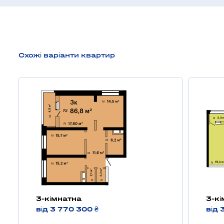
Схожі варіанти квартир
3-кімнатна
3-к
від 3 770 300 ₴
від 