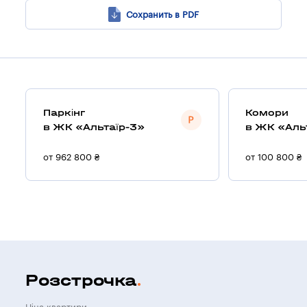
Сохранить в PDF
Паркінг
Комори
в ЖК «Альтаїр-3»
в ЖК «Аль
от 962 800 ₴
от 100 800 ₴
Розстрочка