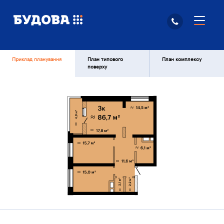
Приклад планування
План типового
План комплексу
поверху