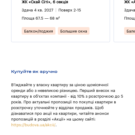
ЖК «Скай Сіті», 6 секцiя
ЖК «А
Здача 4 кв. 2027
Поверх 2-15
Здача
Площа 67.5 — 68 м²
Площа
Балкон/лоджия
Большие окна
Бал
Купуйте як зручно
В'їжджайте у власну квартиру за ціною щомісячної
оренди або з невеликою різницею. Перший внесок на
квартиру в об'єктах компанії - від 10% з розстрочкою до 5
років. Про актуальні пропозиції по покупці квартири в
розстрочку уточнюйте у відділах продажів. Щоб
дізнаватися про акції на квартири, читайте анонси
пропозицій в розділі «Акції» на цьому сайті:
https://budova.ua/akcii/
.