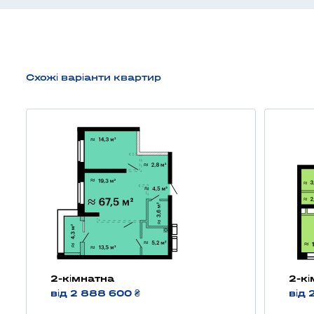
Схожі варіанти квартир
2-кімнатна
2-к
від 2 888 600 ₴
від 