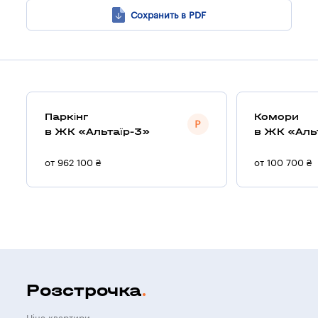
Сохранить в PDF
Паркінг
Комори
в ЖК «Альтаїр-3»
в ЖК «Аль
от 962 100 ₴
от 100 700 ₴
Розстрочка