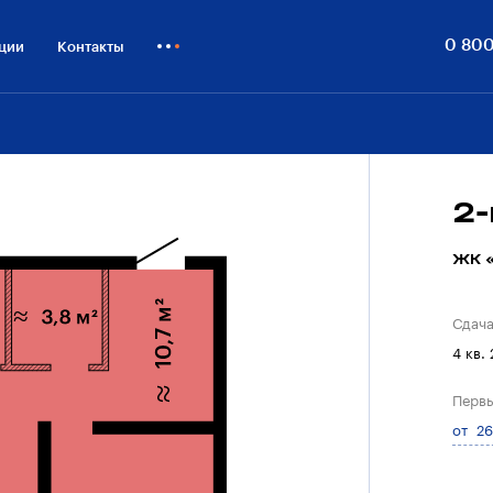
0 800
ции
Контакты
Как купить
Блог
Бизнесу
2
ЖК «
Сдач
4 кв.
Первы
от 26