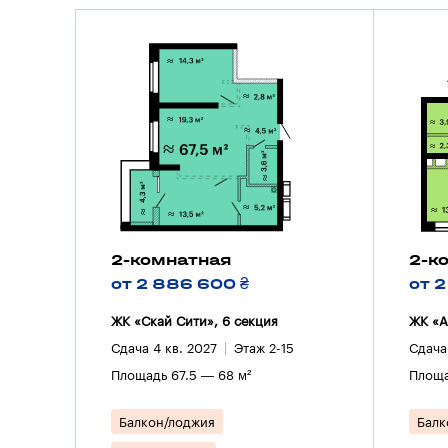
2-комнатная
2-к
от 2 886 600 ₴
от 2
ЖК «Скай Сити», 6 секция
ЖК «А
Сдача 4 кв. 2027
Этаж 2-15
Сдача
Площадь 67.5 — 68 м²
Площа
Балкон/лоджия
Балк