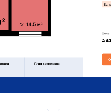
Бал
Цена 
2 6
О
 этажа
План комплекса