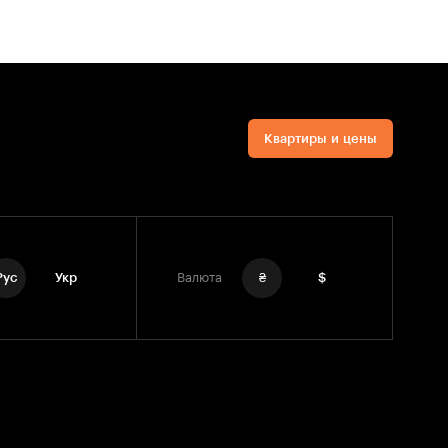
Квартиры и цены
Рус
Укр
Валюта
₴
$