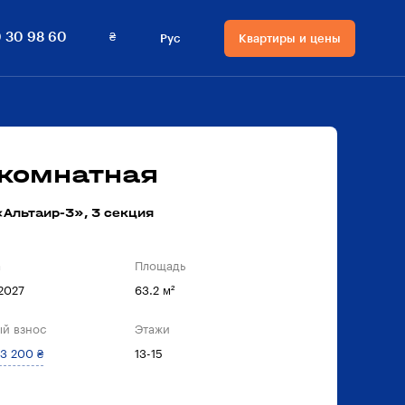
₴
 30 98 60
Рус
Квартиры и цены
Язык сайта
Валюта на сайте
Русский
₴ Гривны
Українська
$ Доллары
-комнатная
Альтаир-3», 3 секция
а
Площадь
 2027
63.2 м²
й взнос
Этажи
3 200 ₴
13-15