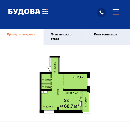
Пример планировки
План типового
План комплекса
этажа