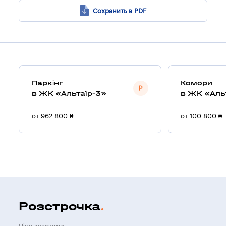
Сохранить в PDF
Паркінг
Комори
в ЖК «Альтаїр-3»
в ЖК «Аль
от 962 800 ₴
от 100 800 ₴
Розстрочка