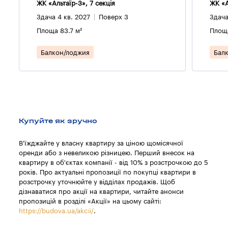
ЖК «Альтаїр-3», 7 секцiя
ЖК «А
Здача 4 кв. 2027
Поверх 3
Здача
Площа 83.7 м²
Площа
Балкон/лоджия
Бал
Купуйте як зручно
В'їжджайте у власну квартиру за ціною щомісячної
оренди або з невеликою різницею. Перший внесок на
квартиру в об'єктах компанії - від 10% з розстрочкою до 5
років. Про актуальні пропозиції по покупці квартири в
розстрочку уточнюйте у відділах продажів. Щоб
дізнаватися про акції на квартири, читайте анонси
пропозицій в розділі «Акції» на цьому сайті:
https://budova.ua/akcii/
.