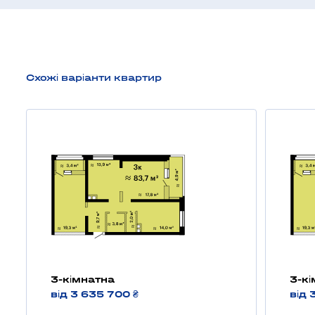
Схожі варіанти квартир
3-кімнатна
3-к
від 3 635 700 ₴
від 