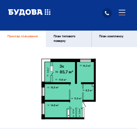
Приклад планування
План типового
План комплексу
поверху