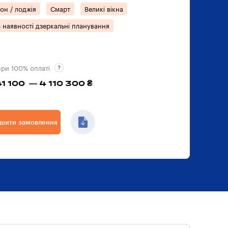
он / лоджія
Смарт
Великі вікна
 наявності дзеркальні планування
при 100% оплаті
41 100 — 4 110 300 ₴
шити замовлення