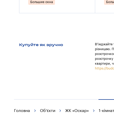
Большие окна
Боль
Купуйте як зручно
В'їжджайте
різницею. П
розстрочкою
розстрочку 
квартири, ч
https://budo
Головна
Об'єкти
ЖК «Оскар»
1-кімна