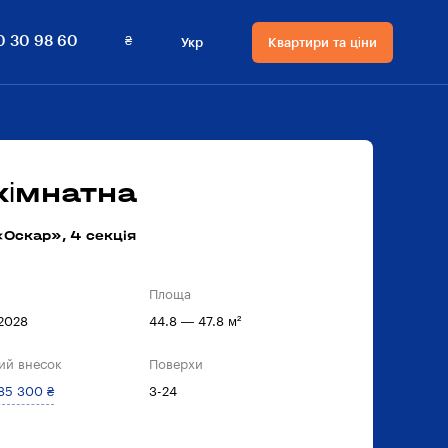
₴
0 30 98 60
Укр
Квартири та ціни
Мова сайту
Валюта
на сайті
Русский
₴ Гривнi
Українська
$ Долари
кімнатна
Оскар», 4 секцiя
Площа
 2028
44.8 — 47.8 м²
ий внесок
Поверхи
85 300 ₴
3-24