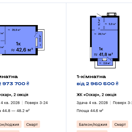
імнатна
1-кімнатна
2 973 700 ₴
від 2 960 500 ₴
скар», 2 секцiя
ЖК «Оскар», 2 секцiя
 4 кв. 2028
Поверх 3-24
Здача 4 кв. 2028
Поверх 3-
 44.8 — 48.2 м²
Площа 44.6 м²
он/лоджия
Смарт
Балкон/лоджия
Смарт