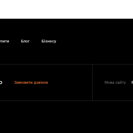
упити
Блог
Бiзнесу
0
Замовити дзвінок
Мова сайту