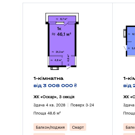
1-кімнатна
1-к
від 3 008 000 ₴
від 
ЖК «Оскар», 3 секцiя
ЖК «О
Здача 4 кв. 2028
Поверх 3-24
Здача
Площа 48.6 м²
Площа
Балкон/лоджия
Смарт
Балк