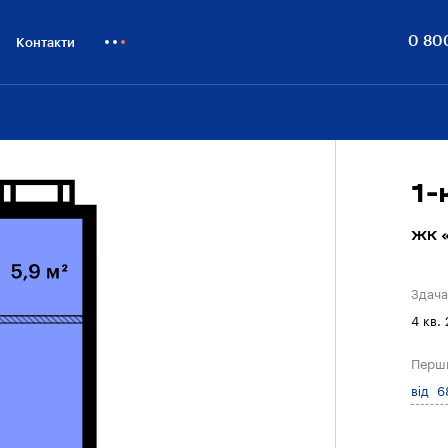
0 80
Контакти
Як купити
Блог
Бiзнесу
1-
ЖК «
Здача
4 кв.
Перш
від 6