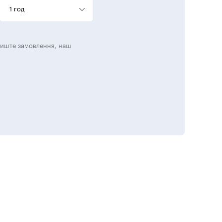
1 год
лиште замовлення, наш