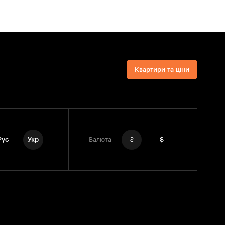
Квартири та ціни
Рус
Укр
Валюта
₴
$