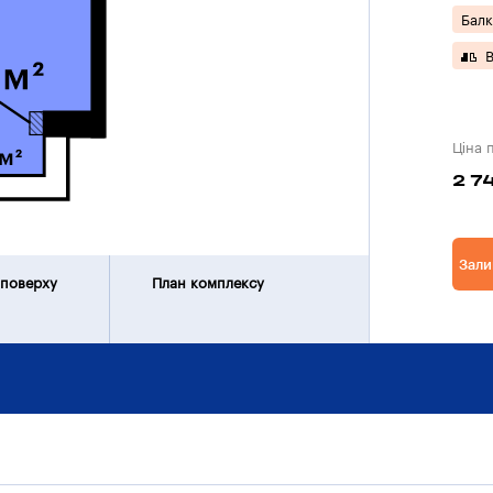
Балк
В
Ціна 
2 7
Зали
 поверху
План комплексу