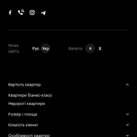
Мова
Рус
Укр
Валюта
₴
$
сайту
Вартість квартир
Квартири бізнес-класу
Недорогі квартири
Розмір і площа
Великі квартири
Кількість кімнат
Маленькі квартири
Однокімнатні квартири
Особливості квартир