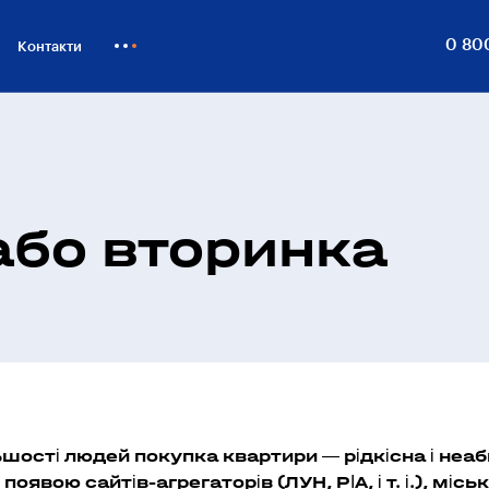
0 80
Контакти
Як купити
Блог
Бiзнесу
або вторинка
ьшості людей покупка квартири — рідкісна і неаб
 появою сайтів-агрегаторів (ЛУН, РІА, і т. і.), міс