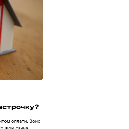
зстрочку?
антом оплати. Воно
сто щомісячна