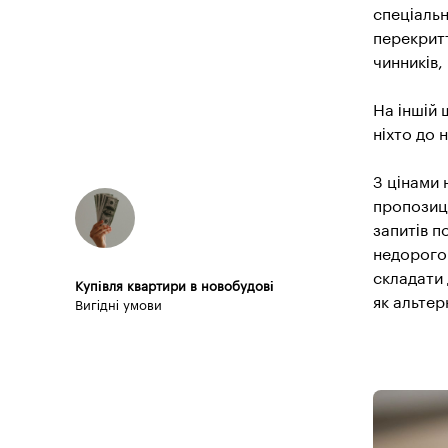
спеціальн
перекритт
чинників,
На іншій 
ніхто до 
З цінами 
пропозиці
запитів п
недорого 
складати 
Купівля квартири в новобудові
як альтер
Вигідні умови