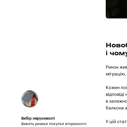
Ново
і чом
Ринок жив
міграцію,
Кожен пок
відповіді
в залежно
балкона а
Вибір нерухомості
У цій ста
Вивчіть ризики покупки вторинного