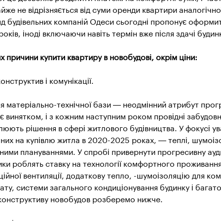
йже не відрізняється від суми оренди квартири аналогічно
яд будівельних компаній Одеси сьогодні пропонує оформи
 років, іноді включаючи навіть термін вже після здачі будин
х причини купити квартиру в новобудові, окрім ціни:
конструктив і комунікації.
 матеріально-технічної бази — неодмінний атрибут прогр
 є винятком, і з кожним наступним роком провідні забудов
юють рішення в сфері житлового будівництва. У фокусі ува
них на купівлю житла в 2020-2025 роках, — теплі, шумоіз
чними плануваннями. У спробі привернути прогресивну ау
ики роблять ставку на технології комфортного проживанн
ійної вентиляції, додаткову тепло, -шумоізоляцію для к
ату, системи загального кондиціонування будинку і багат
 конструктиву новобудов розберемо нижче.