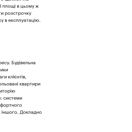
ї площі в цьому ж
ти розстрочку
ку в експлуатацію.
есу. Будівельна
ники
ги клієнтів,
ольовані квартири
диторію
я: системи
омфортного
о іншого. Докладно