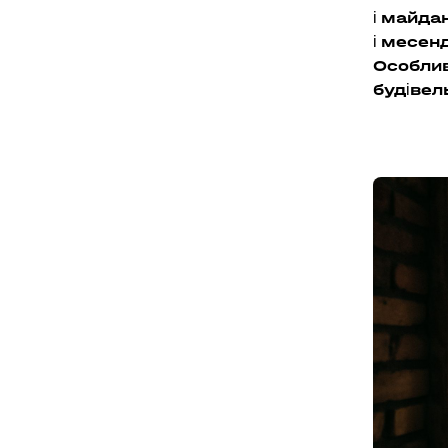
і майда
і месен
Особлив
будівел