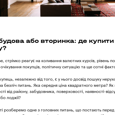
будова або вторинка: де купити
у?
е, стрімко реагує на коливання валютних курсів, рівень п
 очікування покупців, політичну ситуацію та ще сотні факт
упець, незалежно від того, є у нього досвід пошуку нерухо
 на безліч питань. Яка середня ціна квадратного метра? Як
сті від району, забудовника, поверховості, наявності-відсу
бо лоджії?
тті розберемо одне з головних питань, що постають перед