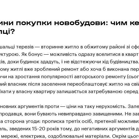
ини покупки новобудови: чим к
пці?
 шальці терезів — вторинне житло в обжитому районі зі 
ктурою. Як бонус — можливість одразу вселитися в кварт
ків, доки будинок здадуть, і не відстежуючи хід будівництва
ному житлі вже зроблений ремонт або хоча б виконана пе
чи на зростання популярності авторського ремонту (сьог
ий власник після заселення переоблаштовує житло на сві
їхати у власну квартиру залишається затребуваною серед 
новних аргументів проти — ціни на таку нерухомість. Зал
у продавця, вони бувають невиправдано завищеними. Не з
а сторона угоди: прописка третіх осіб, претензії можливих
ель, зведених 15-20 років тому, до негативних аргументів 
 мережі, електрика, оздоблювальні матеріали. Окрім цьог