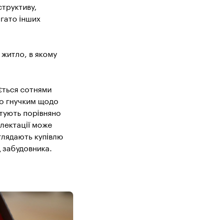
структиву,
агато інших
 житло, в якому
ється сотнями
ово гнучким щодо
штують порівняно
плектації може
глядають купівлю
д забудовника.