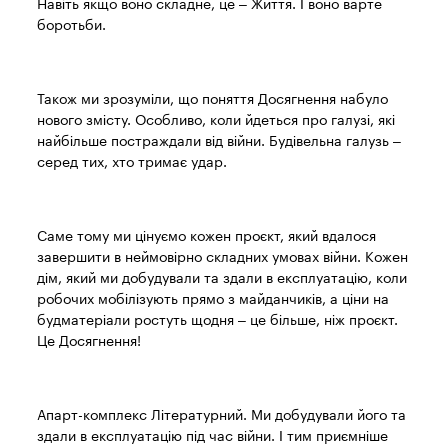
Навіть якщо воно складне, це – Життя. І воно варте
боротьби.
Також ми зрозуміли, що поняття Досягнення набуло
нового змісту. Особливо, коли йдеться про галузі, які
найбільше постраждали від війни. Будівельна галузь –
серед тих, хто тримає удар.
Саме тому ми цінуємо кожен проєкт, який вдалося
завершити в неймовірно складних умовах війни. Кожен
дім, який ми добудували та здали в експлуатацію, коли
робочих мобілізують прямо з майданчиків, а ціни на
будматеріали ростуть щодня – це більше, ніж проєкт.
Це Досягнення!
Апарт-комплекс Літературний. Ми добудували його та
здали в експлуатацію під час війни. І тим приємніше