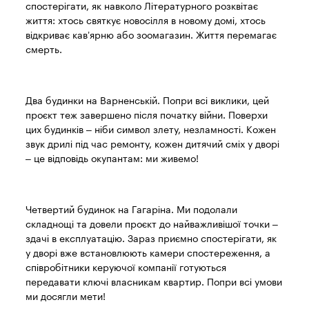
спостерігати, як навколо Літературного розквітає
життя: хтось святкує новосілля в новому домі, хтось
відкриває кав’ярню або зоомагазин. Життя перемагає
смерть.
Два будинки на Варненській. Попри всі виклики, цей
проєкт теж завершено після початку війни. Поверхи
цих будинків – ніби символ злету, незламності. Кожен
звук дрилі під час ремонту, кожен дитячий сміх у дворі
– це відповідь окупантам: ми живемо!
Четвертий будинок на Гагаріна. Ми подолали
складнощі та довели проєкт до найважливішої точки –
здачі в експлуатацію. Зараз приємно спостерігати, як
у дворі вже встановлюють камери спостереження, а
співробітники керуючої компанії готуються
передавати ключі власникам квартир. Попри всі умови
ми досягли мети!