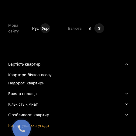
Мова
Рус
Укр
Валюта
₴
$
сайту
Вартість квартир
Квартири бізнес-класу
Недорогі квартири
Розмір і площа
Великі квартири
Кількість кімнат
Маленькі квартири
Однокімнатні квартири
Особливості квартир
Двокімнатні квартири
Смарт-квартири
Користувацька угода
Трикімнатні квартири