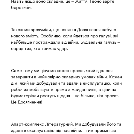
Навіть якщо воно складне, це – Життя. І воно варте
боротьби.
Також ми зрозуміли, що поняття Досягнення набуло
нового змісту. Особливо, коли йдеться про галузі, які
найбільше постраждали від війни. Будівельна галузь –
серед тих, хто тримає удар.
Саме тому ми цінуємо кожен проєкт, який вдалося
завершити в неймовірно складних умовах війни. Кожен
дім, який ми добудували та здали в експлуатацію, коли
робочих мобілізують прямо з майданчиків, а ціни на
будматеріали ростуть щодня – це більше, ніж проєкт.
Це Досягнення!
Апарт-комплекс Літературний. Ми добудували його та
здали в експлуатацію під час війни. І тим приємніше