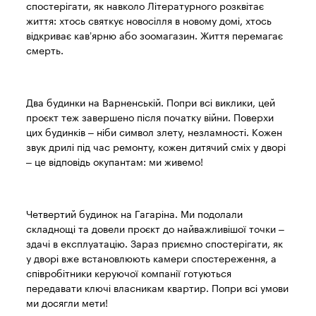
спостерігати, як навколо Літературного розквітає
життя: хтось святкує новосілля в новому домі, хтось
відкриває кав’ярню або зоомагазин. Життя перемагає
смерть.
Два будинки на Варненській. Попри всі виклики, цей
проєкт теж завершено після початку війни. Поверхи
цих будинків – ніби символ злету, незламності. Кожен
звук дрилі під час ремонту, кожен дитячий сміх у дворі
– це відповідь окупантам: ми живемо!
Четвертий будинок на Гагаріна. Ми подолали
складнощі та довели проєкт до найважливішої точки –
здачі в експлуатацію. Зараз приємно спостерігати, як
у дворі вже встановлюють камери спостереження, а
співробітники керуючої компанії готуються
передавати ключі власникам квартир. Попри всі умови
ми досягли мети!