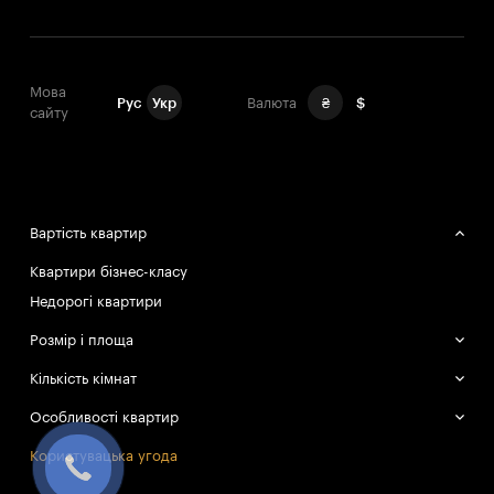
Мова
Рус
Укр
Валюта
₴
$
сайту
Вартість квартир
Квартири бізнес-класу
Недорогі квартири
Розмір і площа
Великі квартири
Кількість кімнат
Маленькі квартири
Однокімнатні квартири
Особливості квартир
Двокімнатні квартири
Смарт-квартири
Користувацька угода
Трикімнатні квартири