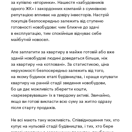
за купівлю «вторинки». Нашестя «забудовників
одного ЖК» і закордонних компаній з сумнівною
репутацією впливає на довіру інвесторів. Настрій
покупців безпосередньо залежить від ступеню
готовності новобудови: чим ближче до здачі
в експлуатацію, тим спокійніше відчуває себе
майбутній новосел.
Але заплатити за квартиру в майже готовій або вже
зданій новобудові людині доведеться більше, ніж
за квартиру «на котловані». За статистикою, ціна
нерухомості безпосередньо залежить від того,
на якому будинок етапі будівництва, і краще купувати
квартиру на ранній стадії зведення новобудови,
бо це дає можливість зберегти кошти,
«зарезервувавши» їх в твердому активі. Звичайно,
якщо ви готові викласти всю суму за житло одразу
після старту продажів.
Не всі мають таку можливість. Співвідношення тих, хто
купує на нульовій стадії будівництва, і тих, хто бере