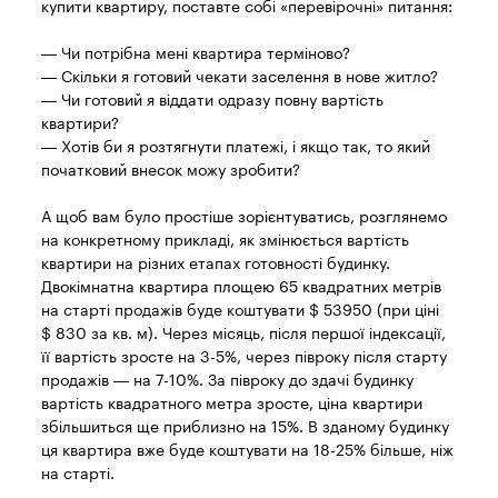
купити квартиру, поставте собі «перевірочні» питання:
— Чи потрібна мені квартира терміново?
— Скільки я готовий чекати заселення в нове житло?
— Чи готовий я віддати одразу повну вартість
квартири?
— Хотів би я розтягнути платежі, і якщо так, то який
початковий внесок можу зробити?
А щоб вам було простіше зорієнтуватись, розглянемо
на конкретному прикладі, як змінюється вартість
квартири на різних етапах готовності будинку.
Двокімнатна квартира площею 65 квадратних метрів
на старті продажів буде коштувати $ 53950 (при ціні
$ 830 за кв. м). Через місяць, після першої індексації,
її вартість зросте на 3-5%, через півроку після старту
продажів — на 7-10%. За півроку до здачі будинку
вартість квадратного метра зросте, ціна квартири
збільшиться ще приблизно на 15%. В зданому будинку
ця квартира вже буде коштувати на 18-25% більше, ніж
на старті.