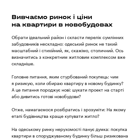
Вивчаємо ринок і ціни
на квартири в новобудовах
Обрати ідеальний район і скласти перелік сумлінних
забудовників нескладно: одеський ринок не такий
масштабний і стихійний, як, скажімо, столичний. Ось
визначитись з конкретним житловим комплексом вже
складніше.
Головне питання, яким стурбований покупець: чим
я ризикую, коли обираю квартиру в новому будинку?
А це питання породжує нові: шукати проект на старті
або дивитись готові новобудови?
Отже, намагаємося розібратись і зрозуміти: На якому
етапі будівництва краще купувати житло?
На одеському ринку нерухомості панує думка: покупка
квартири в споруджуваному будинку більш ризикована