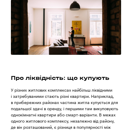
Про ліквідність: що купують
У різних житлових комплексах найбільш ліквідними
і затребуваними стають різні квартири. Наприклад,
в прибережних районах частина житла купується для
подальшої здачі в оренду, і першими там викуповують
однокімнатні квартири або смарт-варіанти. В межах
одного житлового комплексу, незалежно від району,
де він розташований, є різниця в популярності між