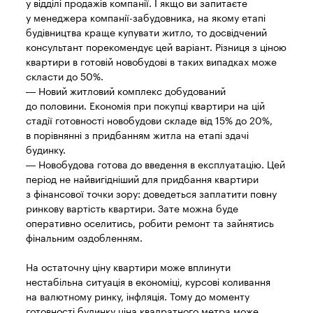
у відділі продажів компанії. І якщо ви запитаєте
у менеджера компанії-забудовника, на якому етапі
будівництва краще купувати житло, то досвідчений
консультант порекомендує цей варіант. Різниця з ціною
квартири в готовій новобудові в таких випадках може
скласти до 50%.
— Новий житловий комплекс добудований
до половини. Економія при покупці квартири на цій
стадії готовності новобудови складе від 15% до 20%,
в порівнянні з придбанням житла на етапі здачі
будинку.
— Новобудова готова до введення в експлуатацію. Цей
період не найвигідніший для придбання квартири
з фінансової точки зору: доведеться заплатити повну
ринкову вартість квартири. Зате можна буде
оперативно оселитись, робити ремонт та зайнятись
фінальним оздобленням.
На остаточну ціну квартири може вплинути
нестабільна ситуація в економіці, курсові коливання
на валютному ринку, інфляція. Тому до моменту
готовності будинку ціна квадратного метра може