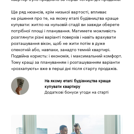
Ще ряд нюансів, крім низької вартості, впливає
на рішення про те, на якому етапі будівництва краще
купувати: житло на нульовій стадії ви завжди оберете
потрібної площі і планування. Матимете можливість
розглянути різні варіанті поверхів і навіть врахувати
розташування вікон, щоб не жити потім в дуже
спекотній або, навпаки, занадто темній квартирі.
Подвійна користь: і економія, і максимальний комфорт.
Тому кращі за плануванням і розташуванням варіанти
«розхапують» вже в перші дні після старту продажів.
На якому етапі будівництва краще
купувати квартиру
Додаткові бонуси угоди на старті