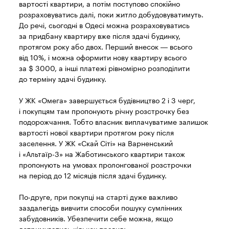
вартості квартири, а потім поступово спокійно
розраховуватись далі, поки житло добудовуватимуть.
До речі, сьогодні в Одесі можна розраховуватись
за придбану квартиру вже після здачі будинку,
протягом року або двох. Перший внесок — всього
від 10%, і можна оформити нову квартиру всього
за $ 3000, а інші платежі рівномірно розподілити
до терміну здачі будинку.
У ЖК «Омега» завершується будівництво 2 і 3 черг,
і покупцям там пропонують річну розстрочку без
подорожчання. Тобто власник виплачуватиме залишок
вартості нової квартири протягом року після
заселення. У ЖК «Скай Сіті» на Варненський
і «Альтаїр-3» на Жаботинського квартири також
пропонують на умовах пролонгованої розстрочки
на період до 12 місяців після здачі будинку.
По-друге, при покупці на старті дуже важливо
заздалегідь вивчити способи пошуку сумлінних
забудовників. Убезпечити себе можна, якщо