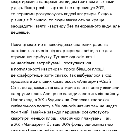
квартирами з панорамним видом і житлом з вікнами
у двір. Якщо розбіг вартості не перевищує 20%,
то першими розкуповують видові квартири. Якщо ж
різниця є більшою, то люди вважають за краще
заощадити і взяти квартиру без панорамного виду, але
дешевше.
Покупці квартир в новобудовах спальних районів
частіше «заточені» під квартири для себе, а не для
отримання прибутку. Тут вже однокімнатні
не настільки затребувані і поступаються
в популярності квартирам трохи більшої площі,
де комфортніше жити сім’єю. Так відбувалося в ході
продажів в житлових комплексах «Альтаїр» і «Скай
Сіті», де однокімнатні квартири в плані попиту відійшли
на другий план. Але це не завжди залежить від району.
Наприклад, в ЖК «Будинок на Осипова» «перекіс»
купівельного попиту в бік однокімнатних теж не надто
помітний. І майже завжди першими розкуповують
квартири меншої площі, класичних планувань. Так,
в ЖК «Мандарин» більше 80% фонду однокімнатних
квартир було придбано за перші чотири дні продажів.