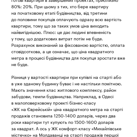
готові квартири в завершених проектах, приблизно
80%: 20%. При цьому з тих, хто бере квартиру
на початковому етапі будівництва, від третини
до половини покупців оплачують одразу всю вартість
квартири, тому що за таких умов ціна виходить
найвигіднішою. Плюс: це дає людині впевненість
у тому, що додаткових витрат потім не буде.
Розрахунок виконаний за фіксованою вартістю, оплата
стовідсоткова, а це означає, що ціна квадратного
метра в процесі будівництва для покупця зростати вже
не буде.
Різниця у вартості квартири при купівлі на старті або
в уже зданому будинку буває і не настільки помітною.
Мають значення клас житлового комплексу, район
забудови, темпи будівництва. Наприклад, в Одесі
в малоповерховому проекті бізнес-класу
«ЖК на Єврейській» ціна квадратного метра на старті
продажів становила 1250-1400 доларів, через два
роки квартири тут купують по 1500-1600 доларів
за квадрат. А ось у ЖК комфорт-класу «Михайлівське
містечко» на Молдаванці на старті продажів першої