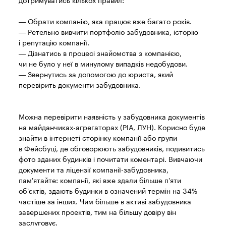
дотримуватись кількох правил:
— Обрати компанію, яка працює вже багато років.
— Ретельно вивчити портфоліо забудовника, історію
і репутацію компанії.
— Дізнатись в процесі знайомства з компанією,
чи не було у неї в минулому випадків недобудови.
— Звернутись за допомогою до юриста, який
перевірить документи забудовника.
Можна перевірити наявність у забудовника документів
на майданчиках-агрегаторах (РІА, ЛУН). Корисно буде
знайти в інтернеті сторінку компанії або групи
в Фейсбуці, де обговорюють забудовників, подивитись
фото зданих будинків і почитати коментарі. Вивчаючи
документи та ліцензії компанії-забудовника,
пам’ятайте: компанії, які вже здали більше п’яти
об’єктів, здають будинки в означений термін на 34%
частіше за інших. Чим більше в активі забудовника
завершених проектів, тим на більшу довіру він
заслуговує.