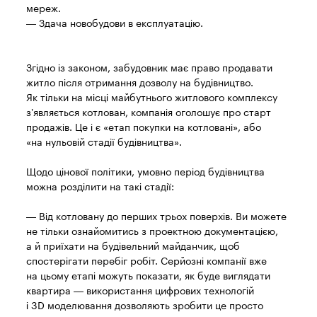
мереж.
— Здача новобудови в експлуатацію.
Згідно із законом, забудовник має право продавати
житло після отримання дозволу на будівництво.
Як тільки на місці майбутнього житлового комплексу
з’являється котлован, компанія оголошує про старт
продажів. Це і є «етап покупки на котловані», або
«на нульовій стадії будівництва».
Щодо цінової політики, умовно період будівництва
можна розділити на такі стадії:
— Від котловану до перших трьох поверхів. Ви можете
не тільки ознайомитись з проектною документацією,
а й приїхати на будівельний майданчик, щоб
спостерігати перебіг робіт. Серйозні компанії вже
на цьому етапі можуть показати, як буде виглядати
квартира — використання цифрових технологій
і 3D моделювання дозволяють зробити це просто