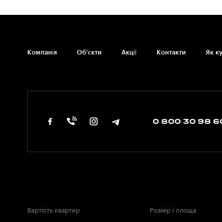
Компанія
Об'єкти
Акції
Контакти
Як к
0 800 30 98 6
Вартість квартир
Розмір і площа