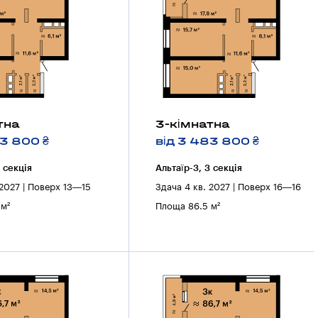
тна
3-кімнатна
83 800 ₴
від 3 483 800 ₴
3 секцiя
Альтаїр-3, 3 секцiя
 2027 | Поверх 13—15
Здача 4 кв. 2027 | Поверх 16—16
м²
Площа 86.5 м²