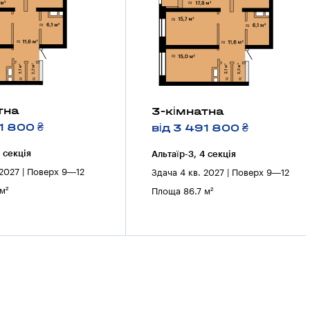
тна
3-кімнатна
1 800 ₴
від 3 491 800 ₴
3 секцiя
Альтаїр-3, 4 секцiя
 2027 | Поверх 9—12
Здача 4 кв. 2027 | Поверх 9—12
м²
Площа 86.7 м²