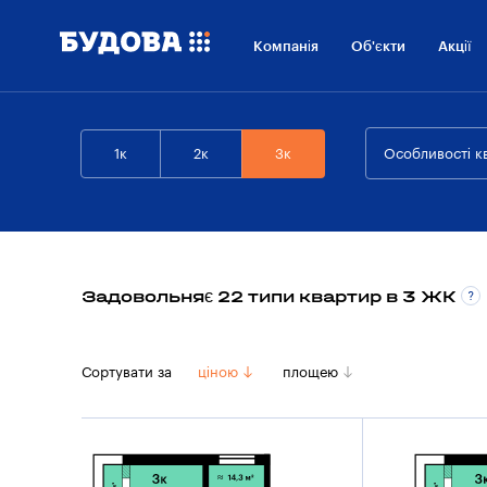
Компанія
Об'єкти
Акції
1к
2к
3к
Особливості к
Задовольняє 22 типи квартир в 3 ЖК
Сортувати за
ціною
площею