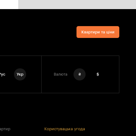
Квартири та ціни
Рус
Укр
Валюта
₴
$
артир
Користувацька угода