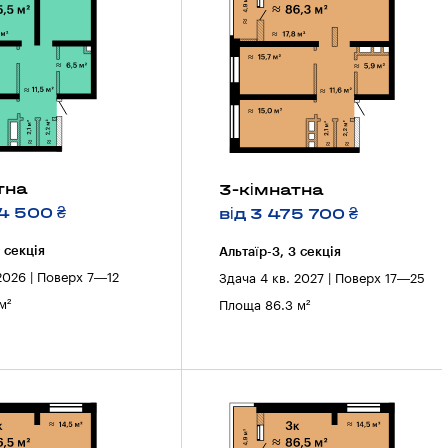
тна
3-кімнатна
4 500 ₴
від 3 475 700 ₴
2 секцiя
Альтаїр-3, 3 секцiя
 2026 | Поверх 7—12
Здача 4 кв. 2027 | Поверх 17—25
м²
Площа 86.3 м²