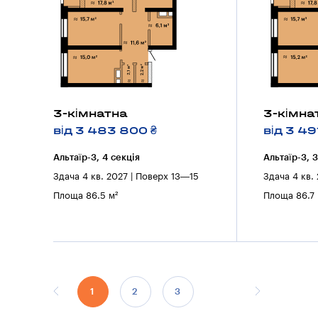
3-кімнатна
3-кімна
від 3 483 800 ₴
від 3 49
Альтаїр-3, 4 секцiя
Альтаїр-3, 
Здача 4 кв. 2027 | Поверх 13—15
Здача 4 кв.
Площа 86.5 м²
Площа 86.7 
1
2
3