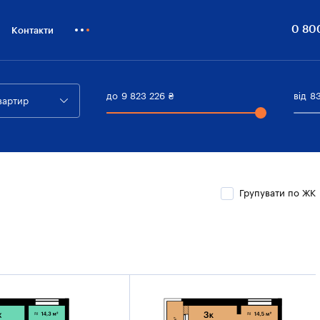
0 80
Контакти
Як купити
Блог
до
9 823 226
₴
від
8
вартир
Бiзнесу
Групувати по ЖК