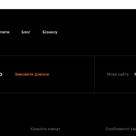
упити
Блог
Бiзнесу
0
Замовити дзвінок
Мова сайту
Кількість кімнат
Особливості кв