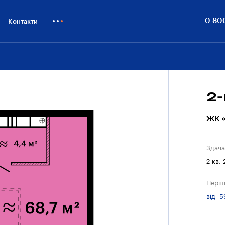
0 80
Контакти
Як купити
Блог
Бiзнесу
2-
ЖК «
Здача
2 кв.
Перш
від 5