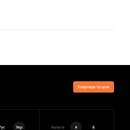
Квартири та ціни
Рус
Укр
Валюта
₴
$