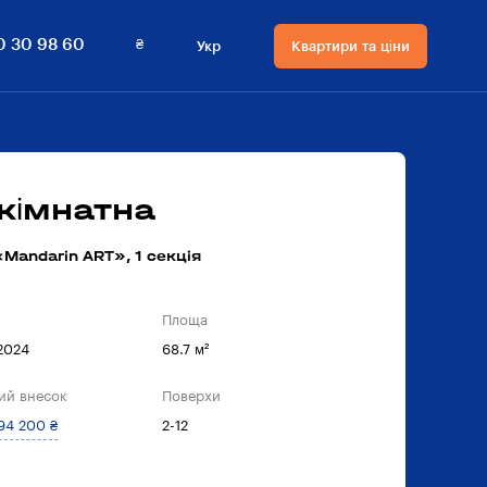
₴
0 30 98 60
Укр
Квартири та ціни
Мова сайту
Валюта
на сайті
Русский
₴ Гривнi
Українська
$ Долари
кімнатна
Mandarin ART», 1 секцiя
Площа
 2024
68.7 м²
ий внесок
Поверхи
94 200 ₴
2-12