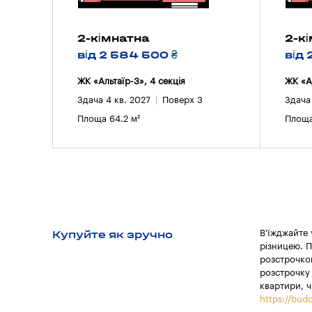
2-кімнатна
2-к
від 2 584 500 ₴
від 
ЖК «Альтаїр-3», 4 секцiя
ЖК «А
Здача 4 кв. 2027
Поверх 3
Здача
Площа 64.2 м²
Площа
Купуйте як зручно
В'їжджайте
різницею. П
розстрочкою
розстрочку 
квартири, ч
https://budo