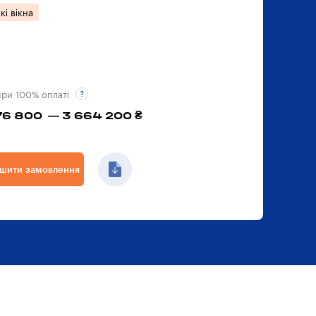
кі вікна
при 100% оплаті
76 800 — 3 664 200 ₴
шити замовлення