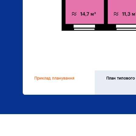
Приклад планування
План типового