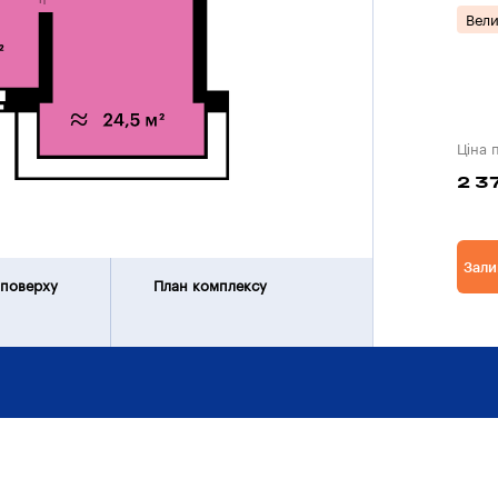
Вели
Ціна 
2 3
Зали
 поверху
План комплексу