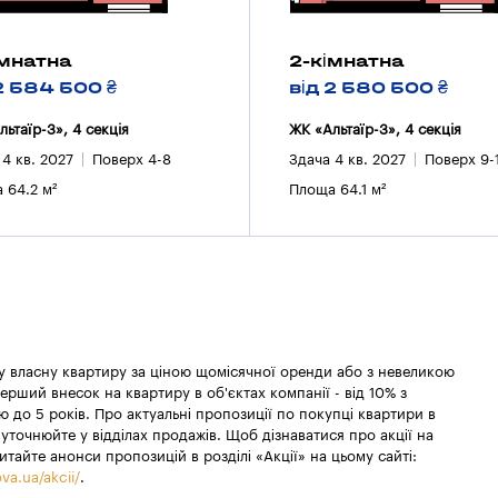
імнатна
2-кімнатна
2 584 500 ₴
від 2 580 500 ₴
льтаїр-3», 4 секцiя
ЖК «Альтаїр-3», 4 секцiя
 4 кв. 2027
Поверх 4-8
Здача 4 кв. 2027
Поверх 9-
 64.2 м²
Площа 64.1 м²
 у власну квартиру за ціною щомісячної оренди або з невеликою
ерший внесок на квартиру в об'єктах компанії - від 10% з
 до 5 років. Про актуальні пропозиції по покупці квартири в
уточнюйте у відділах продажів. Щоб дізнаватися про акції на
итайте анонси пропозицій в розділі «Акції» на цьому сайті:
va.ua/akcii/
.