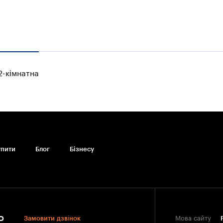
2-кімнатна
упити
Блог
Бiзнесу
0
Замовити дзвінок
Мова сайту