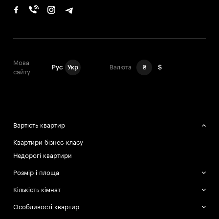
Мова
Рус
Укр
Валюта
₴
$
сайту
Вартість квартир
Квартири бізнес-класу
Недорогі квартири
Розмір і площа
Великі квартири
Кількість кімнат
Маленькі квартири
Однокімнатні квартири
Особливості квартир