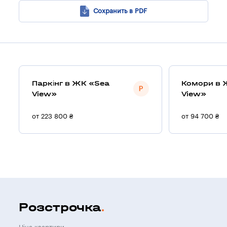
Сохранить в PDF
Паркінг в ЖК «Sea
Комори в 
View»
View»
от 223 800 ₴
от 94 700 ₴
Розстрочка