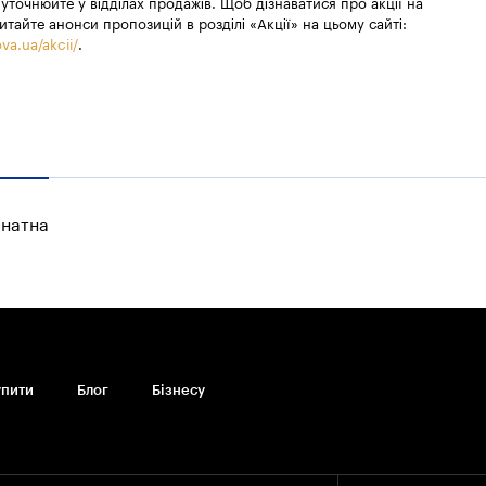
уточнюйте у відділах продажів. Щоб дізнаватися про акції на
итайте анонси пропозицій в розділі «Акції» на цьому сайті:
va.ua/akcii/
.
мнатна
упити
Блог
Бiзнесу