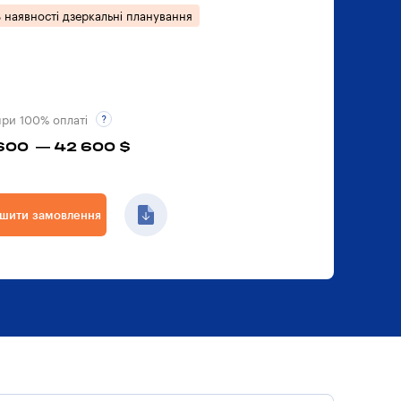
 наявності дзеркальні планування
при 100% оплаті
600 — 42 600 $
шити замовлення