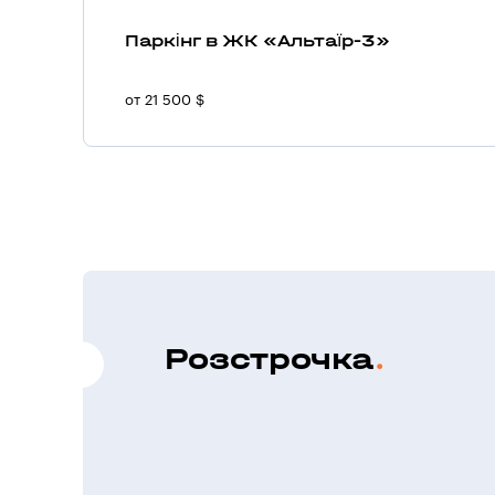
Паркінг в ЖК «Альтаїр-3»
от 21 500 $
Розстрочка