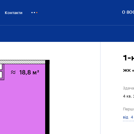
0 80
Контакти
Як купити
Блог
Бiзнесу
1-
ЖК «
Здача
4 кв.
Перш
від 4