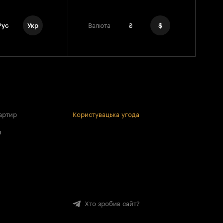
Рус
Укр
Валюта
₴
$
артир
Користувацька угода
и
Хто зробив сайт?