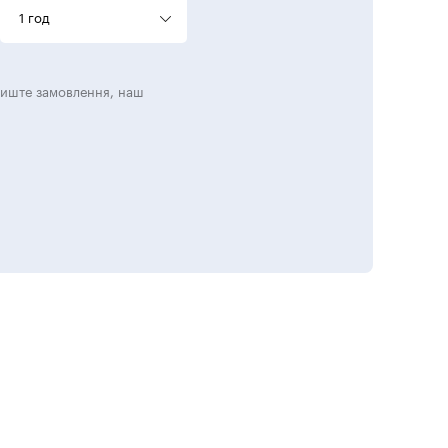
1 год
лиште замовлення, наш