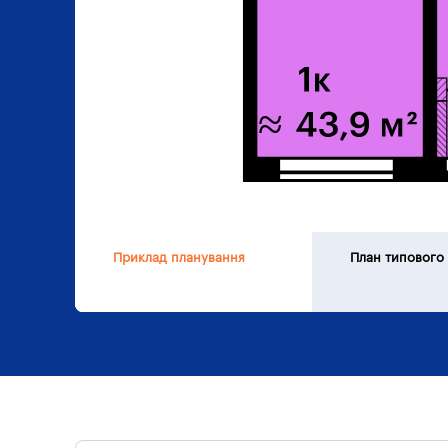
Приклад планування
План типового