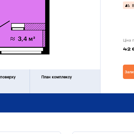
В
Ціна 
42 
Зали
 поверху
План комплексу