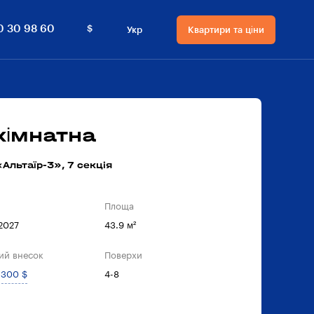
$
0 30 98 60
Укр
Квартири та ціни
Мова сайту
Валюта
на сайті
Русский
₴ Гривнi
Українська
$ Долари
кімнатна
Альтаїр-3», 7 секцiя
Площа
 2027
43.9 м²
ий внесок
Поверхи
 300 $
4-8