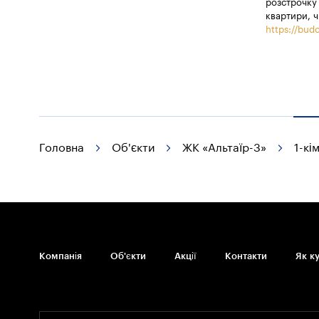
розстрочку 
квартири, ч
https://budo
Головна
Об'єкти
ЖК «Альтаїр-3»
1-кі
Компанія
Об'єкти
Акції
Контакти
Як к