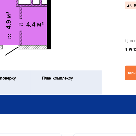
В
Ціна 
1 8
Зали
 поверху
План комплексу