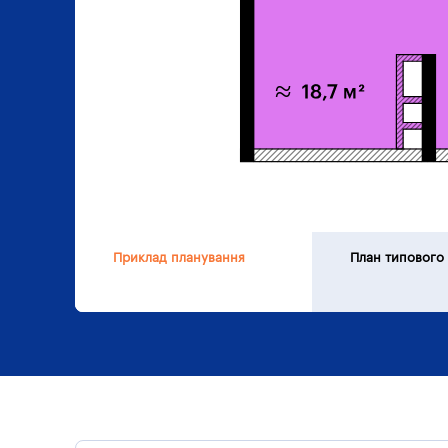
Приклад планування
План типового