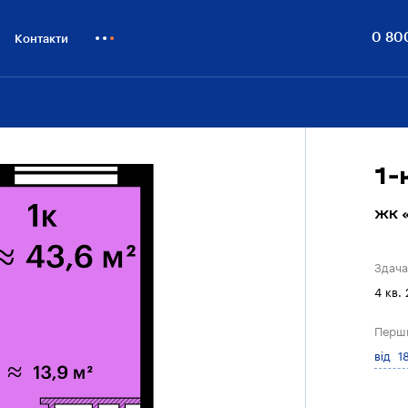
0 80
Контакти
Як купити
Блог
Бiзнесу
1-
ЖК «
Здача
4 кв.
Перш
від 1