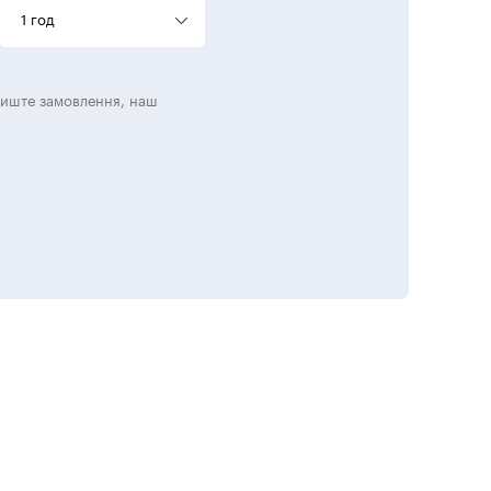
1 год
лиште замовлення, наш