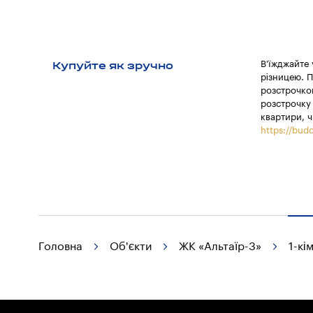
Купуйте як зручно
В'їжджайте
різницею. П
розстрочкою
розстрочку 
квартири, ч
https://budo
Головна
Об'єкти
ЖК «Альтаїр-3»
1-кі