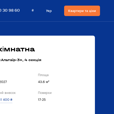
₴
0 30 98 60
Укр
Квартири та ціни
Мова сайту
Валюта
на сайті
Русский
₴ Гривнi
Українська
$ Долари
кімнатна
Альтаїр-3», 4 секцiя
Площа
 2027
43.6 м²
ий внесок
Поверхи
81 400 ₴
17-25