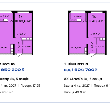
імнатна
1-кімнатна
1 950 200 ₴
від 1 904 700 ₴
льтаїр-3», 5 секцiя
ЖК «Альтаїр-3», 6 секцiя
 4 кв. 2027
Поверх 17-25
Здача 4 кв. 2027
Поверх 9-
 43.6 м²
Площа 43.9 м²