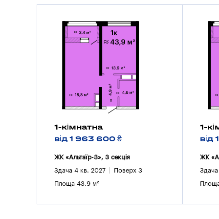
1-кімнатна
1-к
від 1 963 600 ₴
від 
ЖК «Альтаїр-3», 3 секцiя
ЖК «А
Здача 4 кв. 2027
Поверх 3
Здача
Площа 43.9 м²
Площа