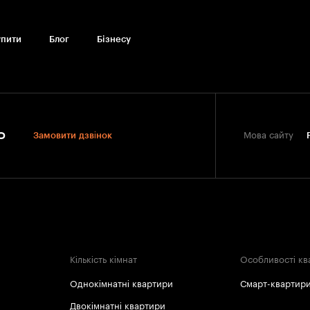
упити
Блог
Бiзнесу
0
Замовити дзвінок
Мова сайту
Кількість кімнат
Особливості кв
Однокімнатні квартири
Смарт-квартир
Двокімнатні квартири