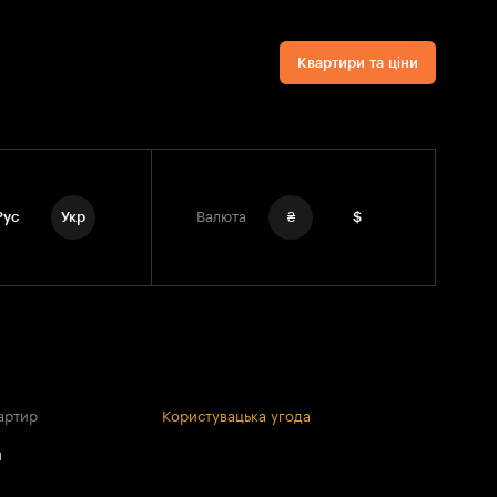
Квартири та ціни
Рус
Укр
Валюта
₴
$
артир
Користувацька угода
и