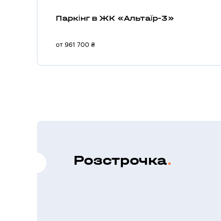
Паркінг в ЖК «Альтаїр-3»
от 961 700 ₴
Розстрочка