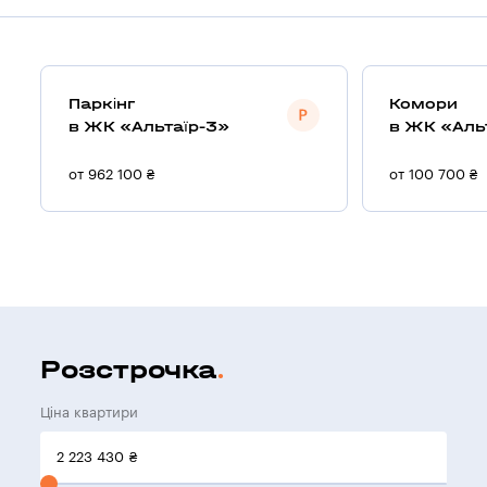
Паркінг
Комори
в ЖК «Альтаїр-3»
в ЖК «Аль
от 962 100 ₴
от 100 700 ₴
Розстрочка
Ціна квартири
2 223 430
₴