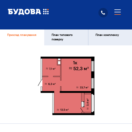
Приклад планування
План типового
План комплексу
поверху