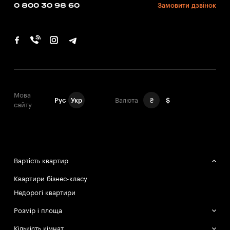
0 800 30 98 60
Замовити дзвінок
Мова
Рус
Укр
Валюта
₴
$
сайту
Вартість квартир
Квартири бізнес-класу
Недорогі квартири
Розмір і площа
Великі квартири
Кількість кімнат