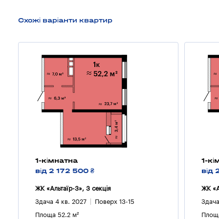
Схожі варіанти квартир
1-кімнатна
1-кі
від 2 172 500 ₴
від 
ЖК «Альтаїр-3», 3 секцiя
ЖК «А
Здача 4 кв. 2027
Поверх 13-15
Здача
Площа 52.2 м²
Площа