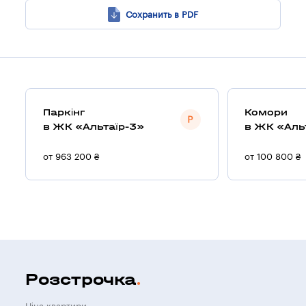
Сохранить в PDF
Паркінг
Комори
в ЖК «Альтаїр-3»
в ЖК «Аль
от 963 200 ₴
от 100 800 ₴
Розстрочка