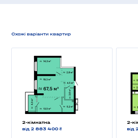
Схожі варіанти квартир
2-кімнатна
2-к
від 2 883 400 ₴
від 