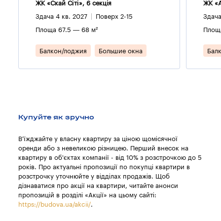
ЖК «Скай Сіті», 6 секцiя
ЖК «А
Здача 4 кв. 2027
Поверх 2-15
Здача
Площа 67.5 — 68 м²
Площа
Балкон/лоджия
Большие окна
Бал
Купуйте як зручно
В'їжджайте у власну квартиру за ціною щомісячної
оренди або з невеликою різницею. Перший внесок на
квартиру в об'єктах компанії - від 10% з розстрочкою до 5
років. Про актуальні пропозиції по покупці квартири в
розстрочку уточнюйте у відділах продажів. Щоб
дізнаватися про акції на квартири, читайте анонси
пропозицій в розділі «Акції» на цьому сайті:
https://budova.ua/akcii/
.