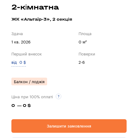
2-кімнатна
ЖК «Альтаїр-3», 2 секцiя
Здача
Площа
1 кв. 2026
0 м²
Перший внесок
Поверхи
від 0 $
2-6
Балкон / лоджія
Ціна при 100% оплаті
0 — 0 $
Залишити замовлення