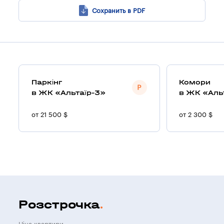
Сохранить в PDF
Паркінг
Комори
в ЖК «Альтаїр-3»
в ЖК «Аль
от 21 500 $
от 2 300 $
Розстрочка