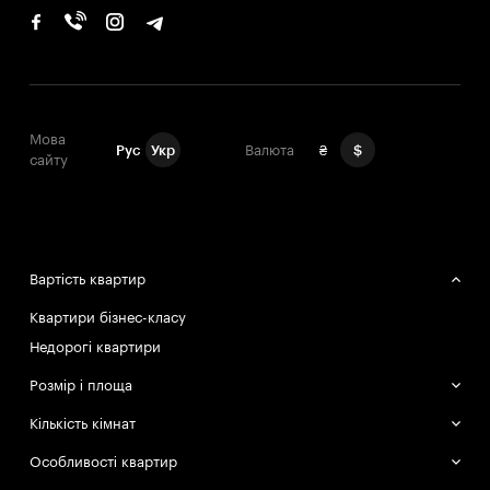
Мова
Рус
Укр
Валюта
₴
$
сайту
Вартість квартир
Квартири бізнес-класу
Недорогі квартири
Розмір і площа
Великі квартири
Кількість кімнат
Маленькі квартири
Однокімнатні квартири
Особливості квартир