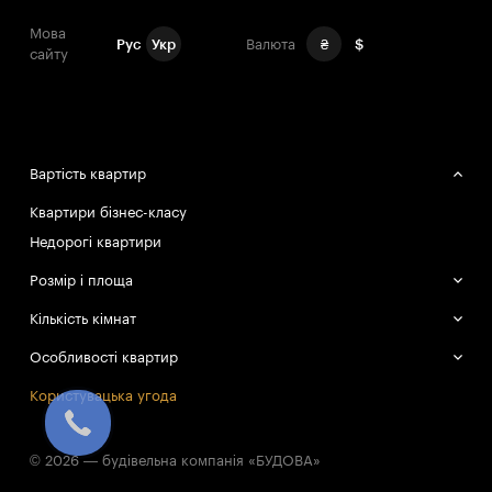
Мова
Рус
Укр
Валюта
₴
$
сайту
Вартість квартир
Квартири бізнес-класу
Недорогі квартири
Розмір і площа
Великі квартири
Кількість кімнат
Маленькі квартири
Однокімнатні квартири
Особливості квартир
Двокімнатні квартири
Смарт-квартири
Користувацька угода
Трикімнатні квартири
© 2026 — будівельна компанія «БУДОВА»