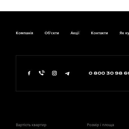
Компанія
Об'єкти
Акції
Контакти
Як к
0 800 30 98 6
Вартість квартир
Розмір і площа