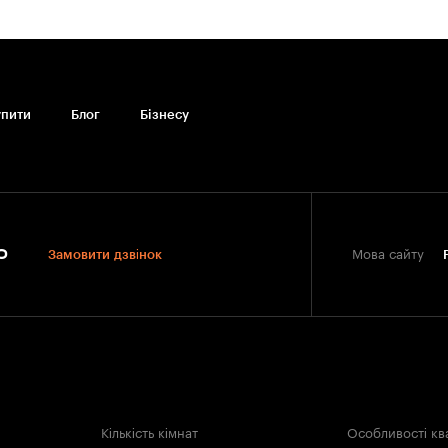
упити
Блог
Бiзнесу
0
Замовити дзвінок
Мова сайту
Кількість кімнат
Особливості кв