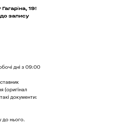
Гагаріна, 19!
 до запису
обочі дні з 09:00
дставник
я (оригінал
 такі документи:
у до нього.