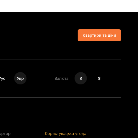
Квартири та ціни
Рус
Укр
Валюта
₴
$
артир
Користувацька угода