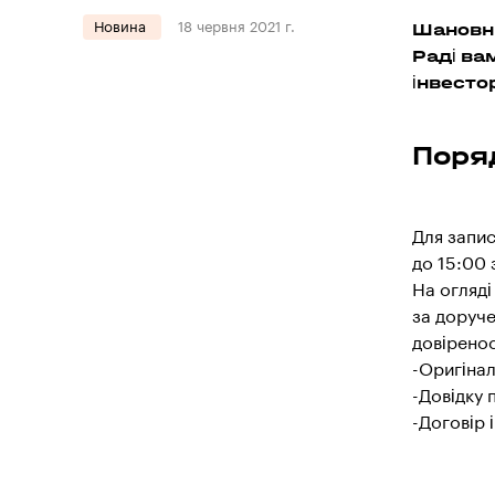
Шановні
Новина
18 червня 2021 г.
Раді ва
інвесто
Поря
Для запис
до 15:00
На огляді
за доруче
довіренос
-Оригінал
-Довідку 
-Договір 