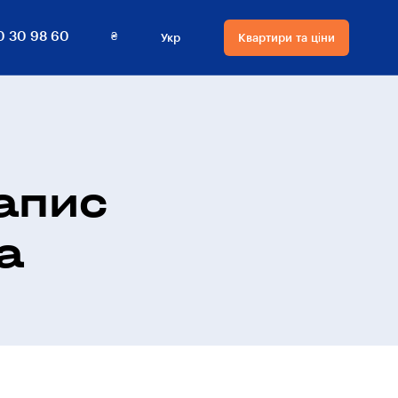
₴
0 30 98 60
Укр
Квартири та ціни
Мова сайту
Валюта
на сайті
Русский
₴ Гривнi
Українська
$ Долари
апис
а