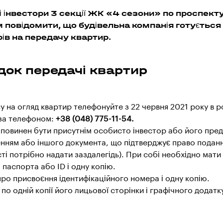
 інвестори 3 секції ЖК «4 сезони» по проспекту 
м повідомити, що будівельна компанія готується
рів на передачу квартир.
док передачі квартир
у на огляд квартир телефонуйте з 22 червня 2021 року в р
 за телефоном:
+38 (048) 775-11-54.
 повинен бути присутнім особисто інвестор або його пре
нням або іншого документа, що підтверджує право поданн
ті потрібно надати заздалегідь). При собі необхідно мати
 паспорта або ID і одну копію.
про присвоєння ідентифікаційного номера і одну копію.
і по одній копії його лицьової сторінки і графічного додатк