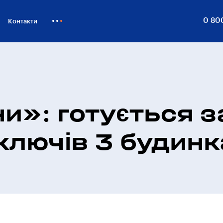
0 80
Контакти
Як купити
Блог
Бiзнесу
и»: готується з
ключів 3 будинк