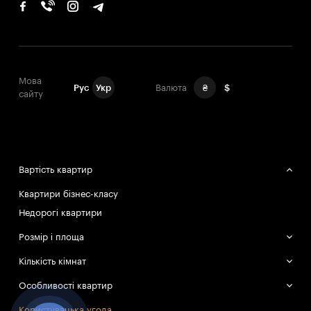
Мова
Рус
Укр
Валюта
₴
$
сайту
Вартість квартир
Квартири бізнес-класу
Недорогі квартири
Розмір і площа
Великі квартири
Кількість кімнат
Маленькі квартири
Однокімнатні квартири
Особливості квартир
Двокімнатні квартири
Смарт-квартири
Користувацька угода