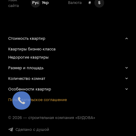
Рус
Укр
Валюта
₴
$
сайта
Стоимость квартир
Квартиры бизнес-класса
Недорогие квартиры
Размер и площадь
Большие квартиры
Количество комнат
Маленькие квартиры
Однокомнатные квартиры
Особенности квартир
Двухкомнатные квартиры
Смарт-квартиры
Пользовательское соглашение
Трёхкомнатные квартиры
Все квартиры в объекте проданы
© 2026 — строительная компания «БУДОВА»
Перейти к списку объектов
Сделано с душой