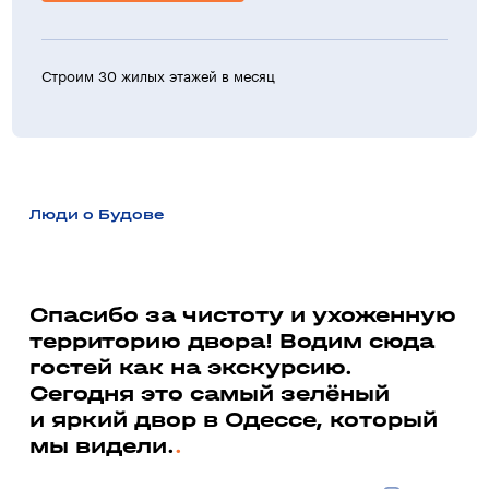
Строим 30 жилых этажей в месяц
>30 ж
Люди о Будове
а
Спасибо за чистоту и ухоженную
территорию двора! Водим сюда
Ми
гостей как на экскурсию.
до
ь
Сегодня это самый зелёный
со
и яркий двор в Одессе, который
до
мы видели.
Вал