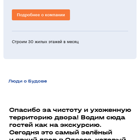
Подробнее о компании
Строим 30 жилых этажей в месяц
>30 ж
Люди о Будове
а
Спасибо за чистоту и ухоженную
территорию двора! Водим сюда
Ми
гостей как на экскурсию.
до
ь
Сегодня это самый зелёный
со
и яркий двор в Одессе, который
до