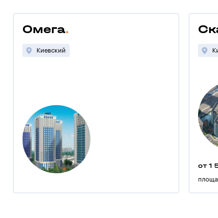
Омега
Ск
Киевский
К
от 1 
площа