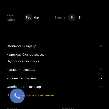
Язык
Рус
Укр
Валюта
₴
$
сайта
Стоимость квартир
Квартиры бизнес-класса
Недорогие квартиры
Размер и площадь
Большие квартиры
Количество комнат
Маленькие квартиры
Однокомнатные квартиры
Особенности квартир
Двухкомнатные квартиры
Смарт-квартиры
Пользовательское соглашение
Трёхкомнатные квартиры
Все квартиры в объекте проданы