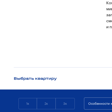
Ко
ми
за
см
и 
Выбрать квартиру