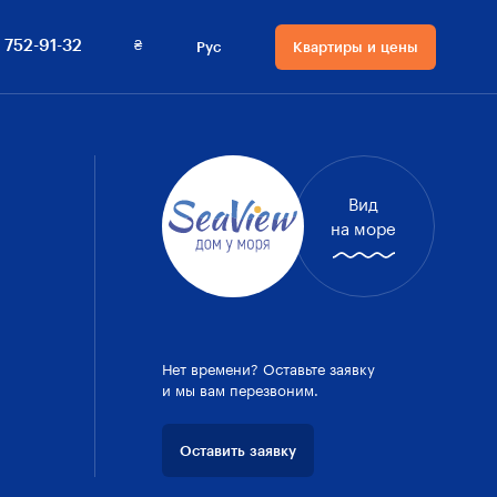
(048) 752-91-32
Квартиры и цены
₴
 752-91-32
Рус
Квартиры и цены
ехнологии
Язык сайта
Валюта на сайте
окументы
Русский
₴ Гривны
 застройщике
Українська
$ Доллары
Вид
на море
Нет времени? Оставьте заявку
и мы вам перезвоним.
Оставить заявку