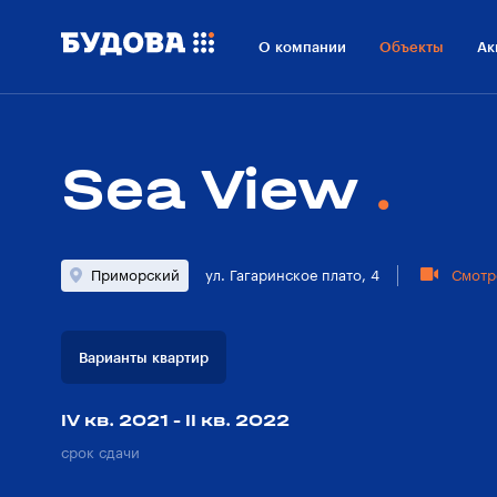
О проекте
Расположение
Ход строительства
Он
О компании
Объекты
Ак
Sea View
Приморский
ул. Гагаринское плато, 4
Смотр
Варианты квартир
IV кв. 2021 - II кв. 2022
срок сдачи