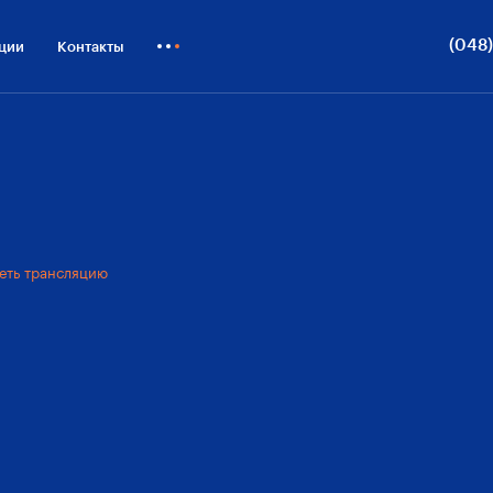
лайн-трансляция
Достоинства
Виды из окон
ОП
(048)
ции
Контакты
Т
Как купить
Д
Блог
О
Бизнесу
еть трансляцию