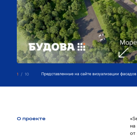
Представленные на сайте визуализации фасадов
1
/
10
О проекте
«S
на
от