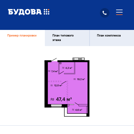
Пример планировки
План типового
План комплекса
этажа