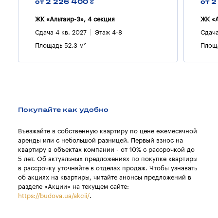
от 2 226 400 ₴
от 2
ЖК «Альтаир-3», 4 секция
ЖК «А
Сдача 4 кв. 2027
Этаж 4-8
Сдача
Площадь 52.3 м²
Площа
Покупайте как удобно
Въезжайте в собственную квартиру по цене ежемесячной
аренды или с небольшой разницей. Первый взнос на
квартиру в объектах компании - от 10% с рассрочкой до
5 лет. Об актуальных предложениях по покупке квартиры
в рассрочку уточняйте в отделах продаж. Чтобы узнавать
об акциях на квартиры, читайте анонсы предложений в
разделе «Акции» на текущем сайте:
https://budova.ua/akcii/
.