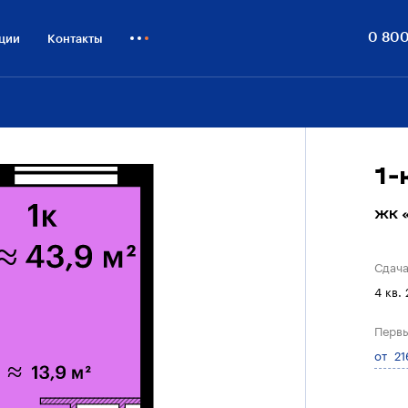
0 800
ции
Контакты
Как купить
Блог
Бизнесу
1
ЖК «
Сдач
4 кв.
Первы
от 21