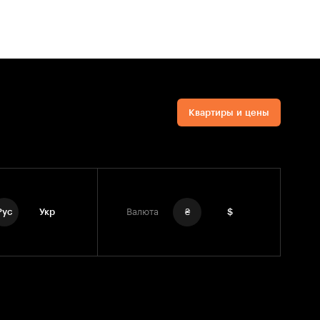
Квартиры и цены
Рус
Укр
Валюта
₴
$