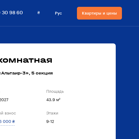
₴
 30 98 60
Рус
Квартиры и цены
Язык сайта
Валюта на сайте
Русский
₴ Гривны
Українська
$ Доллары
-комнатная
Альтаир-3», 5 секция
а
Площадь
 2027
43.9 м²
й взнос
Этажи
6 000 ₴
9-12