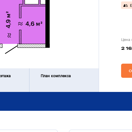
Е
Цена 
2 1
О
 этажа
План комплекса