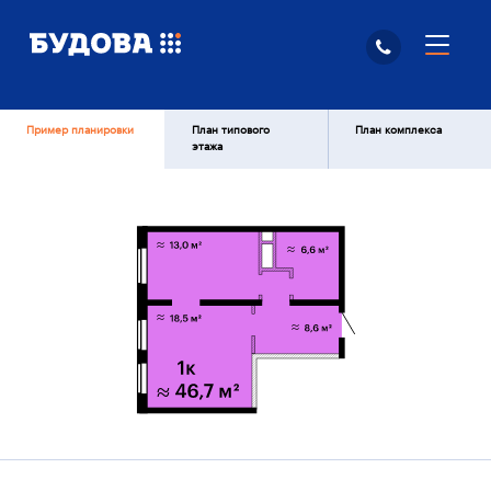
Пример планировки
План типового
План комплекса
этажа