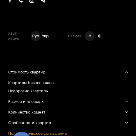
Язык
Рус
Укр
Валюта
₴
$
сайта
Стоимость квартир
Квартиры бизнес-класса
Недорогие квартиры
Размер и площадь
Большие квартиры
Количество комнат
Маленькие квартиры
Однокомнатные квартиры
Особенности квартир
Двухкомнатные квартиры
Смарт-квартиры
Пользовательское соглашение