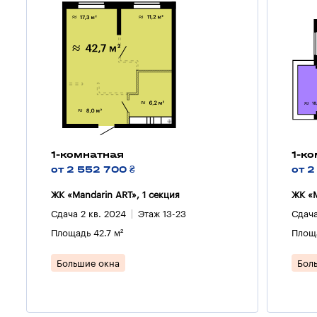
1-комнатная
1-к
от 2 552 700 ₴
от 2
ЖК «Mandarin ART», 1 секция
ЖК «M
Сдача 2 кв. 2024
Этаж 13-23
Сдача
Площадь 42.7 м²
Площа
Большие окна
Бол