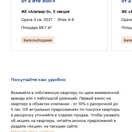
от 2 919 300 ₴
от 2
ЖК «Альтаир-3», 5 секция
ЖК «А
Сдача 4 кв. 2027
Этаж 4-8
Сдача
Площадь 68.7 м²
Площа
Балкон/лоджия
Бал
Покупайте как удобно
Въезжайте в собственную квартиру по цене ежемесячной
аренды или с небольшой разницей. Первый взнос на
квартиру в объектах компании - от 10% с рассрочкой до
5 лет. Об актуальных предложениях по покупке квартиры
в рассрочку уточняйте в отделах продаж. Чтобы узнавать
об акциях на квартиры, читайте анонсы предложений в
разделе «Акции» на текущем сайте:
https://budova.ua/akcii/
.