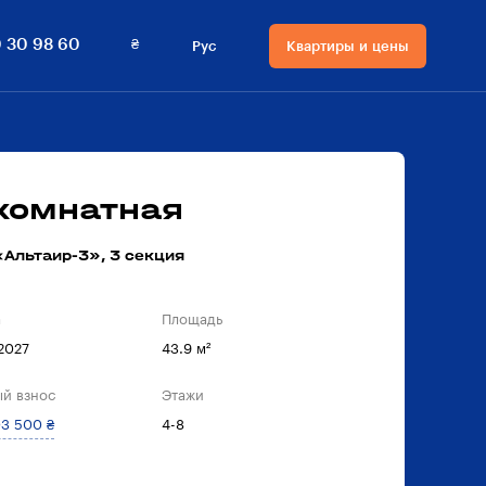
₴
 30 98 60
Рус
Квартиры и цены
Язык сайта
Валюта на сайте
Русский
₴ Гривны
Українська
$ Доллары
-комнатная
Альтаир-3», 3 секция
а
Площадь
 2027
43.9 м²
й взнос
Этажи
3 500 ₴
4-8