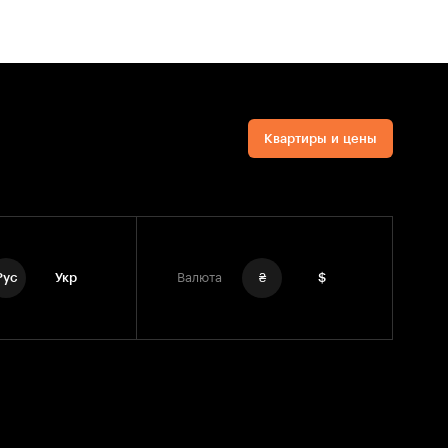
Квартиры и цены
Рус
Укр
Валюта
₴
$