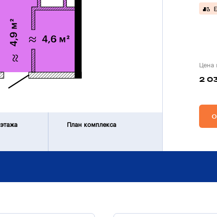
Е
Цена 
2 0
О
 этажа
План комплекса