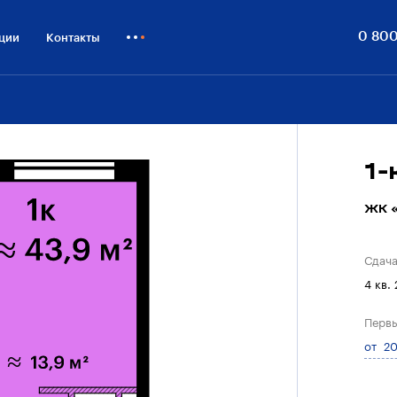
0 800
ции
Контакты
Как купить
Блог
Бизнесу
1
ЖК «
Сдач
4 кв.
Первы
от 20