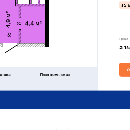
Е
Цена 
2 1
О
 этажа
План комплекса