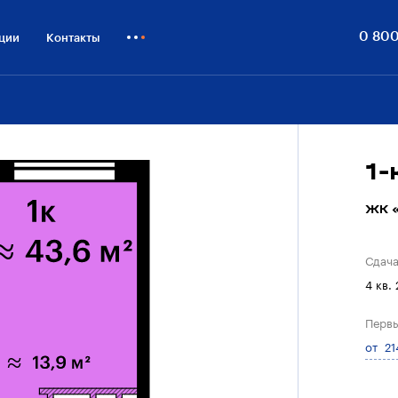
0 800
ции
Контакты
Как купить
Блог
Бизнесу
1
ЖК «
Сдач
4 кв.
Первы
от 21