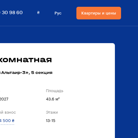
₴
 30 98 60
Рус
Квартиры и цены
Язык сайта
Валюта на сайте
Русский
₴ Гривны
Українська
$ Доллары
-комнатная
Альтаир-3», 5 секция
а
Площадь
 2027
43.6 м²
й взнос
Этажи
4 500 ₴
13-15