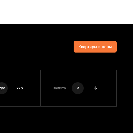
Квартиры и цены
Рус
Укр
Валюта
₴
$