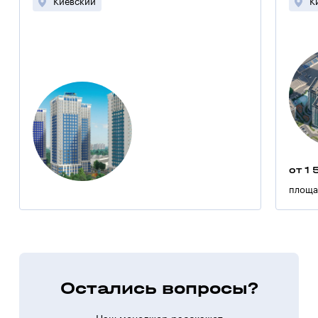
Киевский
К
от 1 
площа
Остались вопросы?