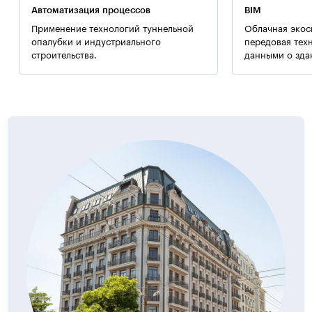
971,47 м²
Автоматизация процессов
BIM
Применение технологий туннельной
Облачная экос
Дополнительная информация:
опалубки и индустриального
передовая тех
строительства.
данными о зда
Мощение крылец выполняется из морозостойкого
шероховатого материала (противоскользящий
«гранитогресс»).
Примечание:
Применялись технологии ООО «Баутех-Украина».