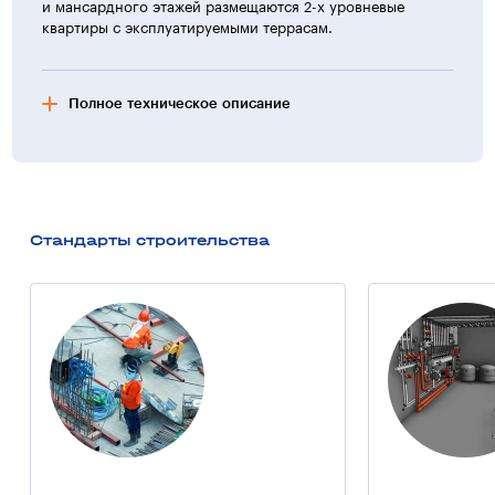
и мансардного этажей размещаются 2-х уровневые
квартиры с эксплуатируемыми террасам.
Полное техническое описание
Конструктивная схема здания
Полный связевой каркас, выполняемый в монолитном
железобетоне Несущими элементами являются колонны,
плоские безбалочные перекрытия и диафрагмы
Стандарты строительства
жесткости. Наружные стены выполняются из блоков
ячеистого бетона, толщиной 400 мм, перегородки
из того же материала толщиной 200 и 100 мм
соответственно в зависимости от условий эксплуатации,
а также из кирпича. Фундаменты — свайные Кровля —
скатная, из металлочерепицы. Отделка поверхности
стен — фактурная покраска по грунтовому штукатурному
слою. Цоколь облицован мраморными плитами
терракотового цвета. Кол-во квартир — 25, в т. ч.:
однокомнатных — 6 двухкомнатных —
5 трехкомнатных — 8 четырехкомнатных —
4 семикомнатных — 2 Общая площадь квартир — 2