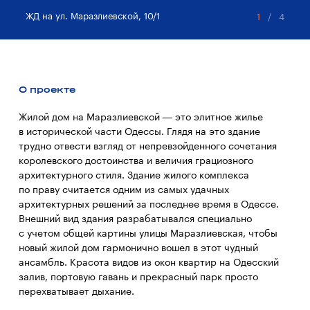
ЖД на ул. Маразлиевской, 10/1
ЖД
1
/
4
О проекте
Жилой дом на Маразлиевской — это элитное жилье
в исторической части Одессы. Глядя на это здание
трудно отвести взгляд от непревзойденного сочетания
королевского достоинства и величия грациозного
архитектурного стиля. Здание жилого комплекса
по праву считается одним из самых удачных
архитектурных решений за последнее время в Одессе.
Внешний вид здания разрабатывался специально
с учетом общей картины улицы Маразлиевская, чтобы
новый жилой дом гармонично вошел в этот чудный
ансамбль. Красота видов из окон квартир на Одесский
залив, портовую гавань и прекрасный парк просто
перехватывает дыхание.