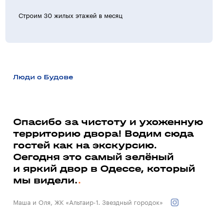
Строим 30 жилых этажей в месяц
>30 ж
Люди о Будове
а
Спасибо за чистоту и ухоженную
территорию двора! Водим сюда
Ми
гостей как на экскурсию.
до
ь
Сегодня это самый зелёный
со
и яркий двор в Одессе, который
до
мы видели.
Вал
Маша и Оля, ЖК «Альтаир-1. Звездный городок»