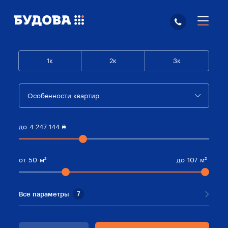
1к
2к
3к
Особенности квартир
до
4 247 144
₴
от
50
м²
до
107
м²
Все параметры
7