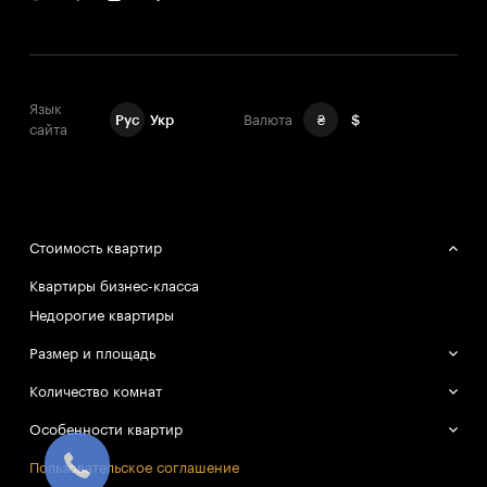
недвижимость малой площади. Поэтому у желающих
приобрести квартиру в четыре, пять и больше комнат
есть шанс выбрать жилье в любом районе.
Язык
Рус
Укр
Валюта
₴
$
сайта
Стоимость квартир
Квартиры бизнес-класса
Недорогие квартиры
Размер и площадь
Большие квартиры
Количество комнат
Маленькие квартиры
Однокомнатные квартиры
Особенности квартир
Двухкомнатные квартиры
Смарт-квартиры
Пользовательское соглашение