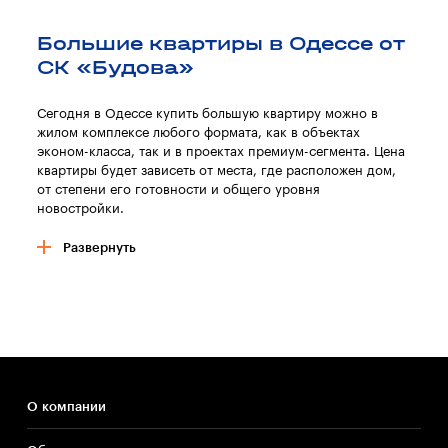
Большие квартиры в Одессе от
СК «Будова»
Сегодня в Одессе купить большую квартиру можно в
жилом комплексе любого формата, как в объектах
эконом-класса, так и в проектах премиум-сегмента. Цена
квартиры будет зависеть от места, где расположен дом,
от степени его готовности и общего уровня
новостройки.
Принято считать, что продажа больших квартир
Развернуть
ориентирована в первую очередь на покупателей,
обладающих достаточным стартовым капиталом для
такой покупки.
Но учитывая условия, которые предлагает застройщик –
рассрочка, оплата частями и прочие варианты – большая
квартира в Одессе может быть вполне доступной по
стоимости. Главное преимущество квартиры большой
О компании
площади – возможность с максимальным комфортом
обустроить ее внутреннее пространство.