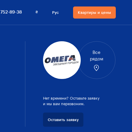
(048) 752-89-38
Квартиры и цены
₴
 752-89-38
Рус
Квартиры и цены
Язык сайта
Валюта на сайте
Русский
₴ Гривны
Українська
$ Доллары
Все
рядом
Нет времени? Оставьте заявку
и мы вам перезвоним.
Оставить заявку