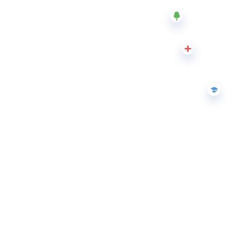
Торговые
центры
Кафе
Скрыть
все
объекты