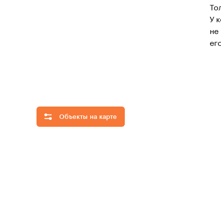
То
У 
не
ег
Объекты на карте
Аптеки
Детские
сады
Школы
Магазины
Парки