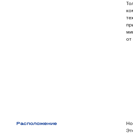
То
ко
те
пр
ми
от
Расположение
Но
Эт