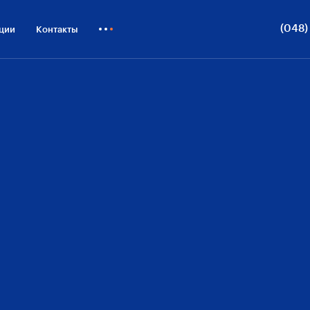
стоинства
Виды из окон
ОП
(048)
ции
Контакты
Технологии
Как купить
Документы
Блог
О застройщике
Бизнесу