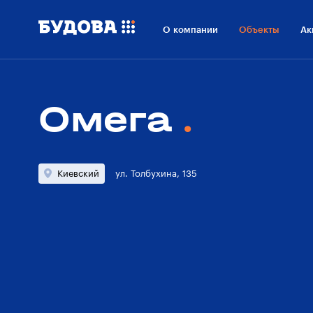
О проекте
Расположение
Ход строительства
До
О компании
Объекты
Ак
Омега
Киевский
ул. Толбухина, 135