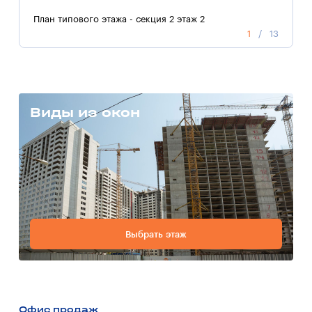
План типового этажа - секция 2 этаж 2
П
1
/
13
Виды из окон
Выбрать этаж
Офис продаж