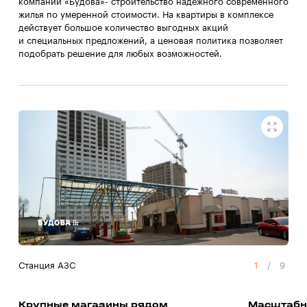
компании «Будова»- строительство надёжного современного
жилья по умеренной стоимости. На квартиры в комплексе
действует большое количество выгодных акций
и специальных предложений, а ценовая политика позволяет
подобрать решение для любых возможностей.
Станция АЗС
1
/
9
Шин
Крупные магазины рядом
Масштабн