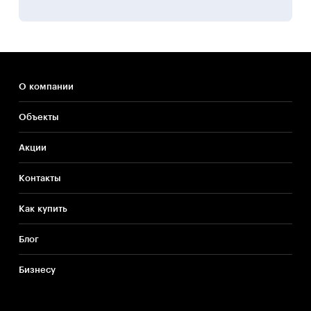
Электроснабжение от двух независимых вводов.
Предусматривается также резервное электропитание
от дизельгенератора.
Противопожарные мероприятия
В соответствии с требованиями норм по пожарной
О компании
безопасности жилые дома обеспечиваются
организационно-техническими мероприятиями,
Объекты
исключающими воздействие на людей опасных факторов
пожара.
Акции
При строительстве зданий применяются современные
строительные и отделочные материалы, конструкции
Контакты
и инженерные системы, обеспечивающие
противопожарную защиту зданий.
Как купить
Жилые дома оборудуются средствами противопожарной
защиты:
Блог
— устройство эвакуационного освещения;
— регламентация огнестойкости конструкций;
Бизнесу
— система дымоудаления.
Техническое состояние квартир при передаче