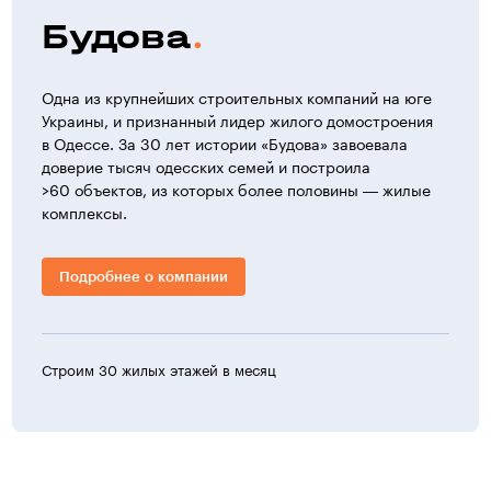
нового поколения. Предусматривается установка 3-х
Будова
лифтов, грузоподъемностью 2×630 кг и 1×1000 кг.
Окна, балконные двери
Одна из крупнейших строительных компаний на юге
Профиль пятикамерный с монтажной шириной 70мм,
Украины, и признанный лидер жилого домостроения
с двухконтурным запиранием. Для заполнения
в Одессе. За 30 лет истории «Будова» завоевала
используется однокамерный энергосберегающий
доверие тысяч одесских семей и построила
стеклопакет.
>60 объектов, из которых более половины — жилые
комплексы.
Отделка мест общего пользования:
— полы — декоративное покрытие;
Подробнее о компании
— стены — окрашены;
— потолки — подвесные.
При проектировании были обеспечены ряд
шумозащитных мероприятий включающих в себя:
Строим 30 жилых этажей в месяц
>30 ж
— установку вентиляторов на виброизолирующих
основаниях;
— установку оборудования автономного
теплоснабжения (котельных) на шумо-
и виброизолирующей системе «плавающий пол».