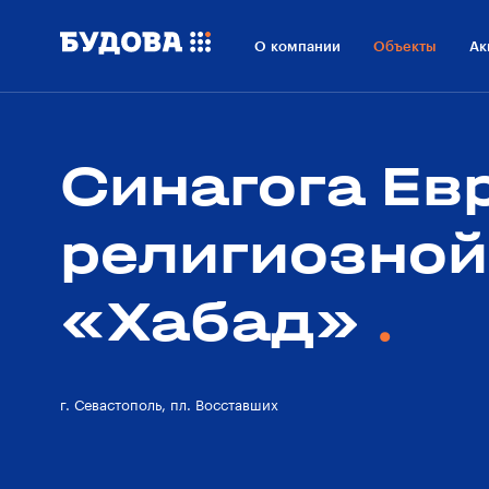
О проекте
Расположение
О компании
Объекты
Ак
Технологии
О застройщике
Синагога Ев
религиозно
«Хабад»
г. Севастополь, пл. Восставших