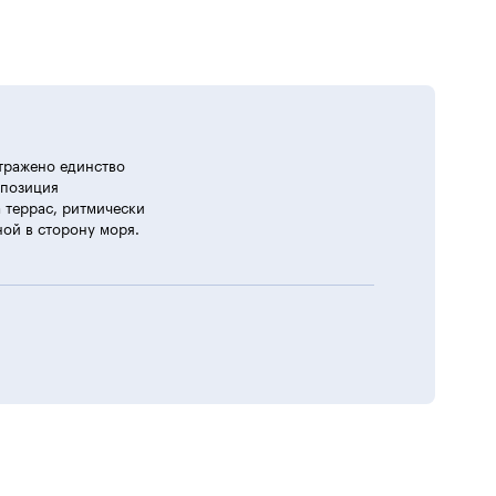
тражено единство
мпозиция
 террас, ритмически
ной в сторону моря.
 терраса — памятный знак «Жертвам Холокоста»,
ешены в монолитном железобетоне. Жесткость
 в продольном и поперечном направлении,