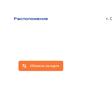
Расположение
г.
Объекты на карте
Скрыть
все
объекты