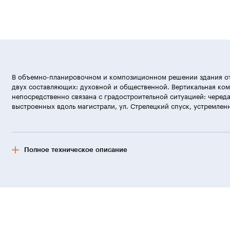
В объемно-планировочном и композиционном решении здания о
двух составляющих: духовной и общественной. Вертикальная ко
непосредственно связана с градостроительной ситуацией: череда
выстроенных вдоль магистрали, ул. Стрелецкий спуск, устремлен
Полное техническое описание
Верхняя терраса — культурно-деловой центр на пл. Восставших,
терраса — территория застройки, терраса — сквер.
Конструктивная схема здания — связевой каркас. Конструкции р
здания в вертикальных плоскостях обеспечивается диафрагмами
в горизонтальных плоскостях дисками перекрытий.