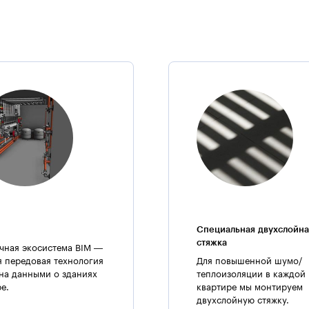
Примечание:
Синагога — центр духовной и общественной жизни евреев:
— место собраний;
— место обсуждения общественных дел.
Специальная двухслойна
стяжка
чная экосистема BIM —
я передовая технология
Для повышенной шумо/
на данными о зданиях
теплоизоляции в каждой
ре.
квартире мы монтируем
двухслойную стяжку.