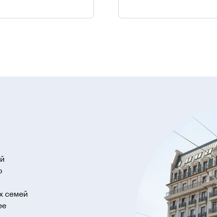
ий
о
х семей
ее