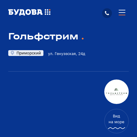
Гольфстрим
Приморский
ул. Генуэзская, 24д
Вид
на море