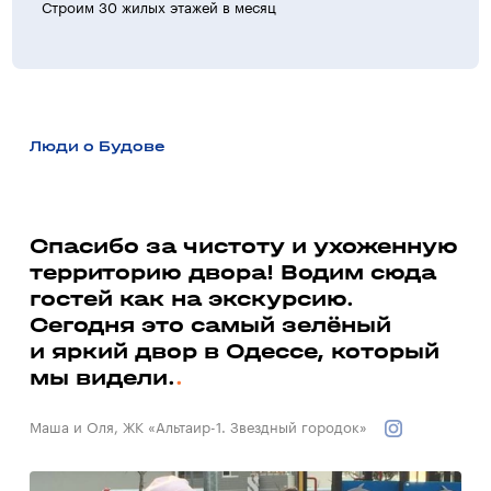
Строим 30 жилых этажей в месяц
>30 ж
Люди о Будове
а
Спасибо за чистоту и ухоженную
территорию двора! Водим сюда
Ми
гостей как на экскурсию.
до
ь
Сегодня это самый зелёный
со
и яркий двор в Одессе, который
до
мы видели.
Вал
Маша и Оля, ЖК «Альтаир-1. Звездный городок»