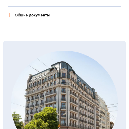
— Лифты — здания оборудуются скоростными
бесшумными лифтами нового поколения.
Предусматривается установка в каждой секции 3-х
Общие документы
лифтов, грузоподъемностью 1000 кг и два 630 кг.
— Окна и балконные двери — профиль — пятикамерный
профиль с монтажной шириной 70 мм, с двухконтурным
Разрешение на строительство
запиранием.
PDF, 0.51Мб
17.05.2020
Для заполнения используется однокамерный
энергосберегающий стеклопакет.
— Входные двери — бронированные, утепленные,
звукоизолированные.