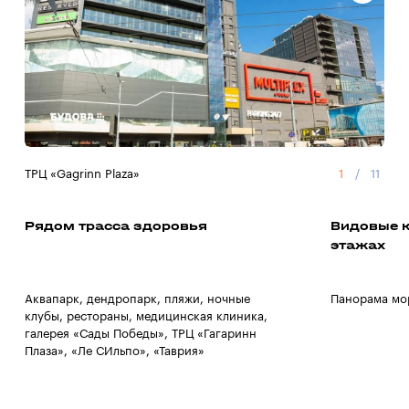
ТРЦ «Gagrinn Plaza»
1
/
11
Суп
Рядом трасса здоровья
Видовые к
этажах
Аквапарк, дендропарк, пляжи, ночные
Панорама мо
клубы, рестораны, медицинская клиника,
галерея «Сады Победы», ТРЦ «Гагаринн
Плаза», «Ле СИльпо», «Таврия»
1
/
0