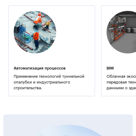
Дополнительная информация:
Здание оборудовано скоростными бесшумными лифтами
нового поколения фирмы «OTIS».
Примечание:
Применялись технологии ООО «Баутех-Украина».
Автоматизация процессов
BIM
Применение технологий туннельной
Облачная экос
опалубки и индустриального
передовая тех
строительства.
данными о зда