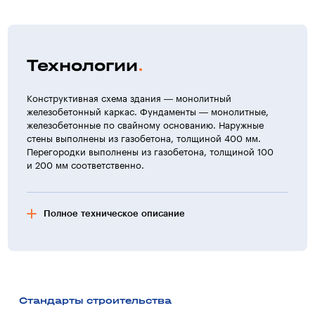
Технологии
Конструктивная схема здания — монолитный
железобетонный каркас. Фундаменты — монолитные,
железобетонные по свайному основанию. Наружные
стены выполнены из газобетона, толщиной 400 мм.
Перегородки выполнены из газобетона, толщиной 100
и 200 мм соответственно.
Полное техническое описание
Фасад здания
Цоколь облицован мраморной плиткой.
Отделка стен — фактурная окраска по штукатурному
слою.
Стандарты строительства
Кровля — скатная из металлочерепицы.