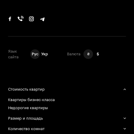
Язык
Рус
Укр
Валюта
₴
$
сайта
Стоимость квартир
Квартиры бизнес-класса
Недорогие квартиры
Размер и площадь
Большие квартиры
Количество комнат