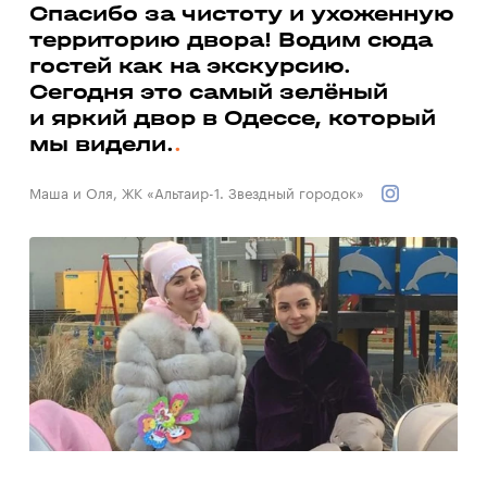
а
Спасибо за чистоту и ухоженную
территорию двора! Водим сюда
Ми
гостей как на экскурсию.
до
ь
Сегодня это самый зелёный
со
и яркий двор в Одессе, который
до
мы видели.
Вал
Маша и Оля, ЖК «Альтаир-1. Звездный городок»