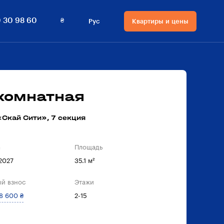
₴
 30 98 60
Рус
Квартиры и цены
Язык сайта
Валюта на сайте
Русский
₴ Гривны
Українська
$ Доллары
-комнатная
Скай Сити», 7 секция
а
Площадь
 2027
35.1 м²
й взнос
Этажи
8 600 ₴
2-15