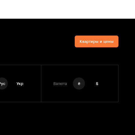
Квартиры и цены
Рус
Укр
Валюта
₴
$