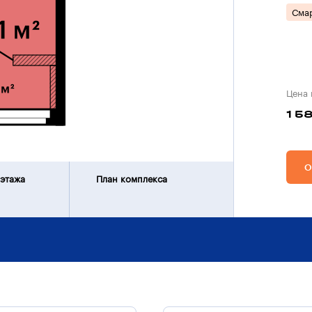
Сма
Цена 
1 5
О
 этажа
План комплекса