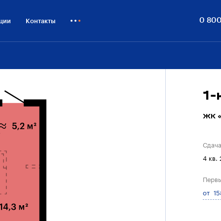
0 800
ции
Контакты
Как купить
Блог
Бизнесу
1
ЖК «
Сдач
4 кв.
Первы
от 15