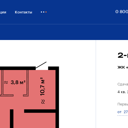
0 800
ции
Контакты
Как купить
Блог
Бизнесу
2
ЖК «
Сдач
4 кв.
Первы
от 27