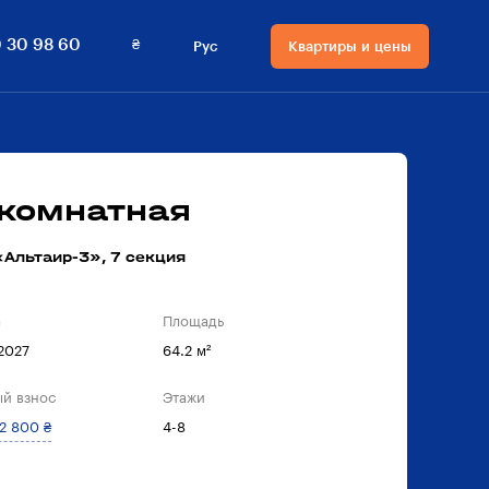
₴
 30 98 60
Рус
Квартиры и цены
Язык сайта
Валюта на сайте
Русский
₴ Гривны
Українська
$ Доллары
-комнатная
Альтаир-3», 7 секция
а
Площадь
 2027
64.2 м²
й взнос
Этажи
2 800 ₴
4-8