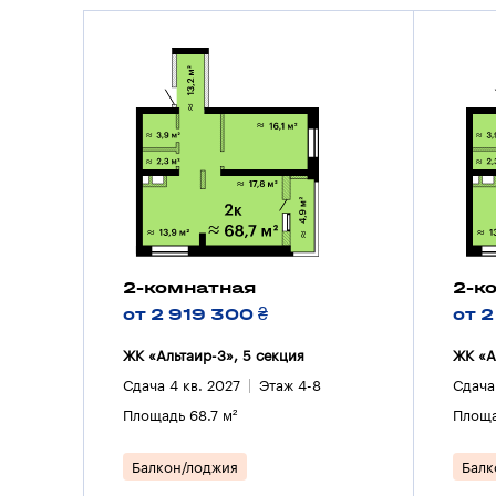
2-комнатная
2-к
от 2 919 300 ₴
от 2
ЖК «Альтаир-3», 5 секция
ЖК «А
Сдача 4 кв. 2027
Этаж 4-8
Сдача
Площадь 68.7 м²
Площа
Балкон/лоджия
Балк