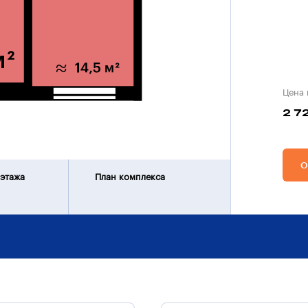
Цена 
2 7
О
 этажа
План комплекса