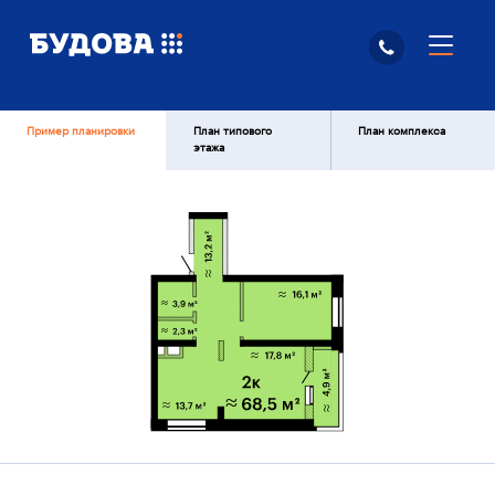
Пример планировки
План типового
План комплекса
этажа